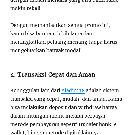
makin tebal!
Dengan memanfaatkan semua promo ini,
kamu bisa bermain lebih lama dan
meningkatkan peluang menang tanpa harus
mengeluarkan banyak modal!
4. Transaksi Cepat dan Aman
Keunggulan lain dari
Aladin138
adalah sistem
transaksi yang cepat, mudah, dan aman. Kamu
bisa melakukan deposit dan withdraw hanya
dalam hitungan menit melalui berbagai
metode pembayaran seperti transfer bank, e-
wallet, hingga metode digital lainnya.