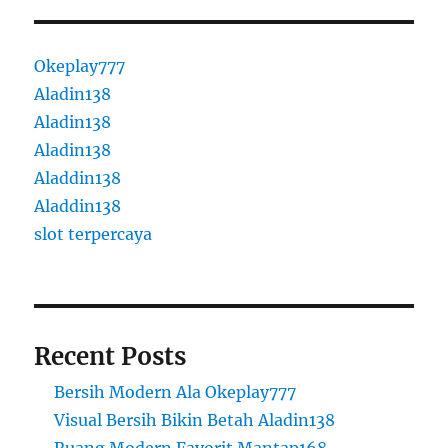
Okeplay777
Aladin138
Aladin138
Aladin138
Aladdin138
Aladdin138
slot terpercaya
Recent Posts
Bersih Modern Ala Okeplay777
Visual Bersih Bikin Betah Aladin138
Ruang Modern Favorit Mantap168