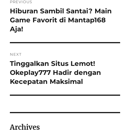
PREVIOUS
navigation
Hiburan Sambil Santai? Main
Previous
post:
Game Favorit di Mantap168
Aja!
NEXT
Tinggalkan Situs Lemot!
Next
post:
Okeplay777 Hadir dengan
Kecepatan Maksimal
Archives