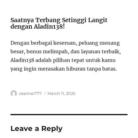
Saatnya Terbang Setinggi Langit
dengan Aladin138!
Dengan berbagai keseruan, peluang menang
besar, bonus melimpah, dan layanan terbaik,
Aladin138 adalah pilihan tepat untuk kamu
yang ingin merasakan hiburan tanpa batas.
Author
Posted
okemei777
March 11, 2025
on
Leave a Reply