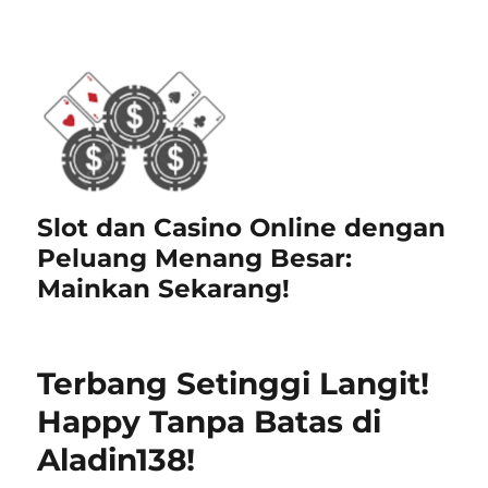
Slot dan Casino Online dengan
Peluang Menang Besar:
Mainkan Sekarang!
Terbang Setinggi Langit!
Happy Tanpa Batas di
Aladin138!