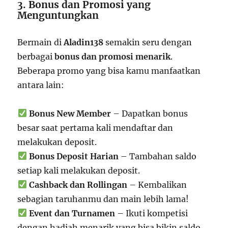
3. Bonus dan Promosi yang
Menguntungkan
Bermain di
Aladin138
semakin seru dengan
berbagai
bonus dan promosi menarik
.
Beberapa promo yang bisa kamu manfaatkan
antara lain:
Bonus New Member
– Dapatkan bonus
besar saat pertama kali mendaftar dan
melakukan deposit.
Bonus Deposit Harian
– Tambahan saldo
setiap kali melakukan deposit.
Cashback dan Rollingan
– Kembalikan
sebagian taruhanmu dan main lebih lama!
Event dan Turnamen
– Ikuti kompetisi
dengan hadiah menarik yang bisa bikin saldo