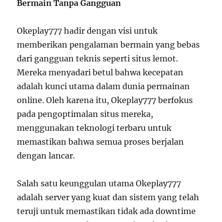
Bermain Tanpa Gangguan
Okeplay777 hadir dengan visi untuk
memberikan pengalaman bermain yang bebas
dari gangguan teknis seperti situs lemot.
Mereka menyadari betul bahwa kecepatan
adalah kunci utama dalam dunia permainan
online. Oleh karena itu, Okeplay777 berfokus
pada pengoptimalan situs mereka,
menggunakan teknologi terbaru untuk
memastikan bahwa semua proses berjalan
dengan lancar.
Salah satu keunggulan utama Okeplay777
adalah server yang kuat dan sistem yang telah
teruji untuk memastikan tidak ada downtime