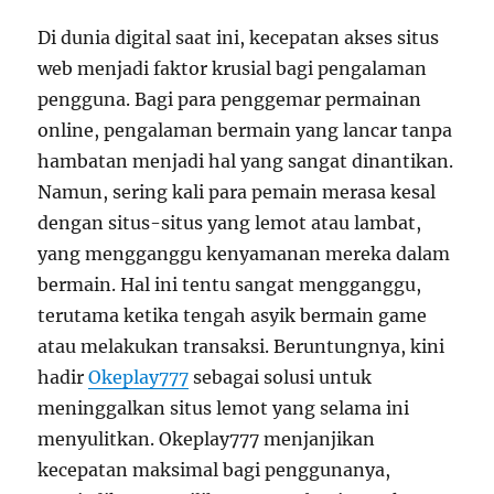
Di dunia digital saat ini, kecepatan akses situs
web menjadi faktor krusial bagi pengalaman
pengguna. Bagi para penggemar permainan
online, pengalaman bermain yang lancar tanpa
hambatan menjadi hal yang sangat dinantikan.
Namun, sering kali para pemain merasa kesal
dengan situs-situs yang lemot atau lambat,
yang mengganggu kenyamanan mereka dalam
bermain. Hal ini tentu sangat mengganggu,
terutama ketika tengah asyik bermain game
atau melakukan transaksi. Beruntungnya, kini
hadir
Okeplay777
sebagai solusi untuk
meninggalkan situs lemot yang selama ini
menyulitkan. Okeplay777 menjanjikan
kecepatan maksimal bagi penggunanya,