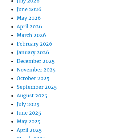
July 2026
June 2026
May 2026
April 2026
March 2026
February 2026
January 2026
December 2025
November 2025
October 2025
September 2025
August 2025
July 2025
June 2025
May 2025
April 2025