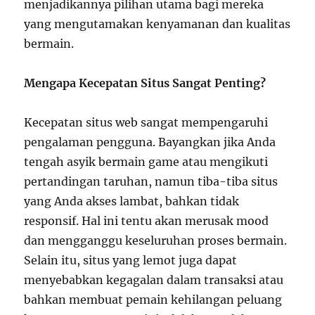
menjadikannya pilihan utama bagi mereka
yang mengutamakan kenyamanan dan kualitas
bermain.
Mengapa Kecepatan Situs Sangat Penting?
Kecepatan situs web sangat mempengaruhi
pengalaman pengguna. Bayangkan jika Anda
tengah asyik bermain game atau mengikuti
pertandingan taruhan, namun tiba-tiba situs
yang Anda akses lambat, bahkan tidak
responsif. Hal ini tentu akan merusak mood
dan mengganggu keseluruhan proses bermain.
Selain itu, situs yang lemot juga dapat
menyebabkan kegagalan dalam transaksi atau
bahkan membuat pemain kehilangan peluang