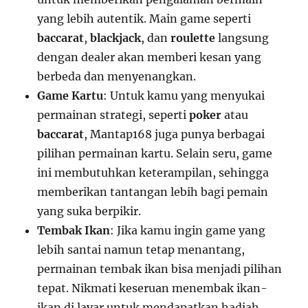
yang lebih autentik. Main game seperti
baccarat
,
blackjack
, dan
roulette
langsung
dengan dealer akan memberi kesan yang
berbeda dan menyenangkan.
Game Kartu
: Untuk kamu yang menyukai
permainan strategi, seperti
poker
atau
baccarat
, Mantap168 juga punya berbagai
pilihan permainan kartu. Selain seru, game
ini membutuhkan keterampilan, sehingga
memberikan tantangan lebih bagi pemain
yang suka berpikir.
Tembak Ikan
: Jika kamu ingin game yang
lebih santai namun tetap menantang,
permainan tembak ikan bisa menjadi pilihan
tepat. Nikmati keseruan menembak ikan-
ikan di layar untuk mendapatkan hadiah.