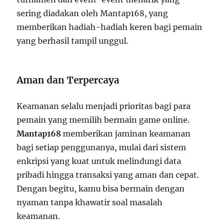
sering diadakan oleh Mantap168, yang
memberikan hadiah-hadiah keren bagi pemain
yang berhasil tampil unggul.
Aman dan Terpercaya
Keamanan selalu menjadi prioritas bagi para
pemain yang memilih bermain game online.
Mantap168
memberikan jaminan keamanan
bagi setiap penggunanya, mulai dari sistem
enkripsi yang kuat untuk melindungi data
pribadi hingga transaksi yang aman dan cepat.
Dengan begitu, kamu bisa bermain dengan
nyaman tanpa khawatir soal masalah
keamanan.