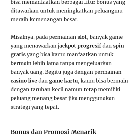
bisa memanfaatkan berbagai fitur bonus yang
ditawarkan untuk meningkatkan peluangmu
meraih kemenangan besar.
Misalnya, pada permainan
slot
, banyak game
yang menawarkan
jackpot progresif
dan
spin
gratis
yang bisa kamu manfaatkan untuk
bermain lebih lama tanpa mengeluarkan
banyak uang. Begitu juga dengan permainan
casino live
dan
game kartu
, kamu bisa bermain
dengan taruhan kecil namun tetap memiliki
peluang menang besar jika menggunakan
strategi yang tepat.
Bonus dan Promosi Menarik