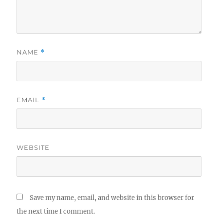
NAME
*
EMAIL
*
WEBSITE
Save my name, email, and website in this browser for
the next time I comment.