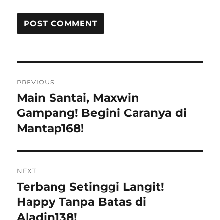
Post
PREVIOUS
navigation
Main Santai, Maxwin
Previous
post:
Gampang! Begini Caranya di
Mantap168!
NEXT
Terbang Setinggi Langit!
Next
post:
Happy Tanpa Batas di
Aladin138!