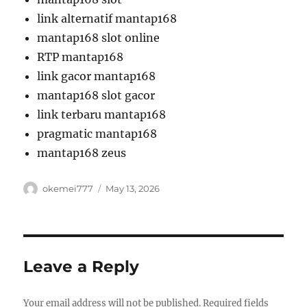
link alternatif mantap168
mantap168 slot online
RTP mantap168
link gacor mantap168
mantap168 slot gacor
link terbaru mantap168
pragmatic mantap168
mantap168 zeus
Author
Posted
okemei777
May 13, 2026
on
Leave a Reply
Your email address will not be published.
Required fields