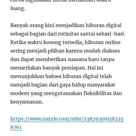
luang.
Banyak orang kini menjadikan hiburan digital
sebagai bagian dari rutinitas santai sehari-hari.
Ketika waktu kosong tersedia, hiburan online
sering menjadi pilihan karena mudah diakses
dan dapat memberikan suasana baru tanpa
memerlukan banyak persiapan. Hal ini
menunjukkan bahwa hiburan digital telah
menjadi bagian dari gaya hidup masyarakat
modern yang mengutamakan fleksibilitas dan
kenyamanan.
https://www.zazzle.com/mbr/23829300118235
8761