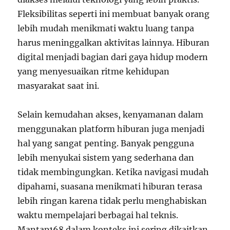
Fleksibilitas seperti ini membuat banyak orang
lebih mudah menikmati waktu luang tanpa
harus meninggalkan aktivitas lainnya. Hiburan
digital menjadi bagian dari gaya hidup modern
yang menyesuaikan ritme kehidupan
masyarakat saat ini.
Selain kemudahan akses, kenyamanan dalam
menggunakan platform hiburan juga menjadi
hal yang sangat penting. Banyak pengguna
lebih menyukai sistem yang sederhana dan
tidak membingungkan. Ketika navigasi mudah
dipahami, suasana menikmati hiburan terasa
lebih ringan karena tidak perlu menghabiskan
waktu mempelajari berbagai hal teknis.
Mantap168 dalam konteks ini sering dikaitkan