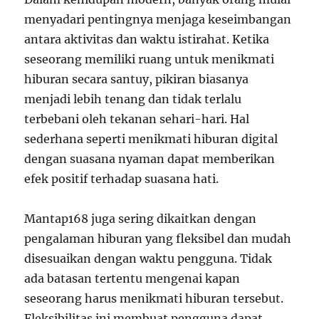
menyadari pentingnya menjaga keseimbangan
antara aktivitas dan waktu istirahat. Ketika
seseorang memiliki ruang untuk menikmati
hiburan secara santuy, pikiran biasanya
menjadi lebih tenang dan tidak terlalu
terbebani oleh tekanan sehari-hari. Hal
sederhana seperti menikmati hiburan digital
dengan suasana nyaman dapat memberikan
efek positif terhadap suasana hati.
Mantap168 juga sering dikaitkan dengan
pengalaman hiburan yang fleksibel dan mudah
disesuaikan dengan waktu pengguna. Tidak
ada batasan tertentu mengenai kapan
seseorang harus menikmati hiburan tersebut.
Fleksibilitas ini membuat pengguna dapat