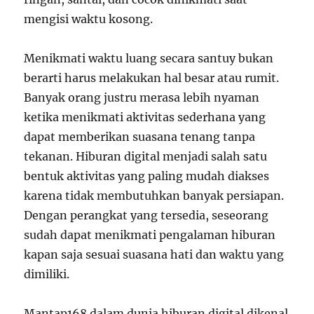
mengisi waktu kosong.
Menikmati waktu luang secara santuy bukan
berarti harus melakukan hal besar atau rumit.
Banyak orang justru merasa lebih nyaman
ketika menikmati aktivitas sederhana yang
dapat memberikan suasana tenang tanpa
tekanan. Hiburan digital menjadi salah satu
bentuk aktivitas yang paling mudah diakses
karena tidak membutuhkan banyak persiapan.
Dengan perangkat yang tersedia, seseorang
sudah dapat menikmati pengalaman hiburan
kapan saja sesuai suasana hati dan waktu yang
dimiliki.
Mantap168 dalam dunia hiburan digital dikenal