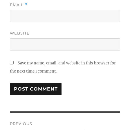
EMAIL
*
WEBSITE
Save my name, email, and website in this browser for
the next time I comment.
Post
PREVIOUS