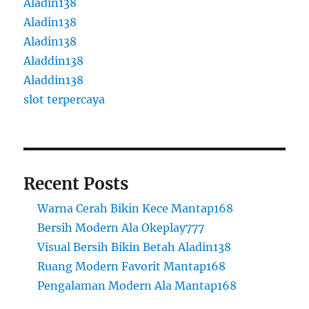
Aladin138
Aladin138
Aladin138
Aladdin138
Aladdin138
slot terpercaya
Recent Posts
Warna Cerah Bikin Kece Mantap168
Bersih Modern Ala Okeplay777
Visual Bersih Bikin Betah Aladin138
Ruang Modern Favorit Mantap168
Pengalaman Modern Ala Mantap168