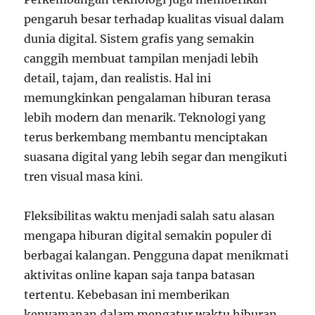
pengaruh besar terhadap kualitas visual dalam
dunia digital. Sistem grafis yang semakin
canggih membuat tampilan menjadi lebih
detail, tajam, dan realistis. Hal ini
memungkinkan pengalaman hiburan terasa
lebih modern dan menarik. Teknologi yang
terus berkembang membantu menciptakan
suasana digital yang lebih segar dan mengikuti
tren visual masa kini.
Fleksibilitas waktu menjadi salah satu alasan
mengapa hiburan digital semakin populer di
berbagai kalangan. Pengguna dapat menikmati
aktivitas online kapan saja tanpa batasan
tertentu. Kebebasan ini memberikan
kenyamanan dalam mengatur waktu hiburan