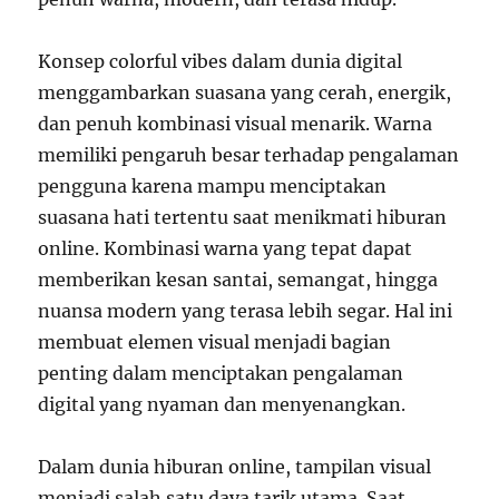
Konsep colorful vibes dalam dunia digital
menggambarkan suasana yang cerah, energik,
dan penuh kombinasi visual menarik. Warna
memiliki pengaruh besar terhadap pengalaman
pengguna karena mampu menciptakan
suasana hati tertentu saat menikmati hiburan
online. Kombinasi warna yang tepat dapat
memberikan kesan santai, semangat, hingga
nuansa modern yang terasa lebih segar. Hal ini
membuat elemen visual menjadi bagian
penting dalam menciptakan pengalaman
digital yang nyaman dan menyenangkan.
Dalam dunia hiburan online, tampilan visual
menjadi salah satu daya tarik utama. Saat