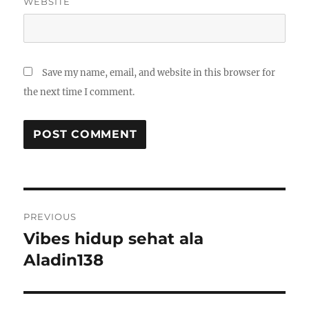
WEBSITE
Save my name, email, and website in this browser for
the next time I comment.
Post
PREVIOUS
navigation
Vibes hidup sehat ala
Previous
post:
Aladin138