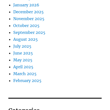
January 2026
December 2025
November 2025
October 2025
September 2025
August 2025
July 2025
June 2025
May 2025
April 2025
March 2025
February 2025