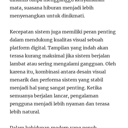
mata, suasana hiburan menjadi lebih
menyenangkan untuk dinikmati.
Kecepatan sistem juga memiliki peran penting
dalam mendukung kualitas visual sebuah
platform digital. Tampilan yang indah akan
terasa kurang maksimal jika sistem berjalan
lambat atau sering mengalami gangguan. Oleh
karena itu, kombinasi antara desain visual
menarik dan performa sistem yang stabil
menjadi hal yang sangat penting. Ketika
semuanya berjalan lancar, pengalaman
pengguna menjadi lebih nyaman dan terasa
lebih natural.
Dalam kehidupan modern yang penuh