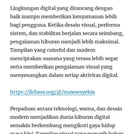
Lingkungan digital yang dirancang dengan
baik mampu memberikan kenyamanan lebih
bagi pengguna. Ketika desain visual, performa
sistem, dan stabilitas berjalan secara seimbang,
pengalaman hiburan menjadi lebih maksimal.
Tampilan yang colorful dan modern
menciptakan suasana yang terasa lebih segar
serta memberikan pengalaman visual yang
menyenangkan dalam setiap aktivitas digital.
https://lichess.org/@/mawarsyekia
Perpaduan antara teknologi, warna, dan desain
modern menjadikan dunia hiburan digital
semakin berkembang mengikuti gaya hidup
masa kini. Tampilan visual yang menarik bukan