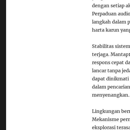
dengan setiap a
Perpaduan audio 
langkah dalam 
harta karun yang
Stabilitas sist
terjaga. Manta
respons cepat d
lancar tanpa je
dapat dinikmati 
dalam pencarian
menyenangkan.
Lingkungan berm
Mekanisme per
eksplorasi tera