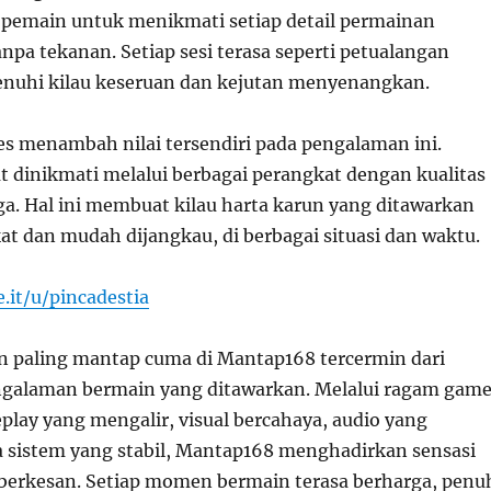
emain untuk menikmati setiap detail permainan
anpa tekanan. Setiap sesi terasa seperti petualangan
enuhi kilau keseruan dan kejutan menyenangkan.
ses menambah nilai tersendiri pada pengalaman ini.
 dinikmati melalui berbagai perangkat dengan kualitas
ga. Hal ini membuat kilau harta karun yang ditawarkan
kat dan mudah dijangkau, di berbagai situasi dan waktu.
e.it/u/pincadestia
un paling mantap cuma di Mantap168 tercermin dari
ngalaman bermain yang ditawarkan. Melalui ragam gam
play yang mengalir, visual bercahaya, audio yang
 sistem yang stabil, Mantap168 menghadirkan sensasi
 berkesan. Setiap momen bermain terasa berharga, penu