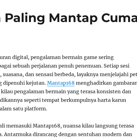
n Paling Mantap Cum
uran digital, pengalaman bermain game sering
bagai sebuah perjalanan penuh penemuan. Setiap sesi
 suasana, dan sensasi berbeda, layaknya menjelajahi pe
g dipenuhi kejutan.
Mantap168
menghadirkan gambara
i kilau pengalaman bermain yang terasa konsisten dan
dikannya seperti tempat berkumpulnya harta karun
alam satu platform.
ali memasuki Mantap168, nuansa kilau langsung terasa
ya. Antarmuka dirancang dengan sentuhan modern dan