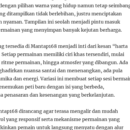
 dengan pilihan warna yang hidup namun tetap seimbang
ang ditampilkan tidak berlebihan, justru menciptakan
n nyaman. Tampilan ini seolah menjadi pintu masuk
ermainan yang menyimpan banyak kejutan berharga.
 tersedia di Mantap168 menjadi inti dari kesan “harta
 Setiap permainan memiliki ciri khas tersendiri, mulai
l, ritme permainan, hingga atmosfer yang dibangun. Ada
hadirkan nuansa santai dan menenangkan, ada pula
mika dan energi. Variasi ini membuat setiap sesi bermai
menemukan peti baru dengan isi yang berbeda,
a penasaran dan kesenangan yang berkelanjutan.
tap168 dirancang agar terasa mengalir dan mudah
rol yang responsif serta mekanisme permainan yang
gkinkan pemain untuk langsung menyatu dengan alur