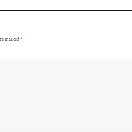
 are marked
*