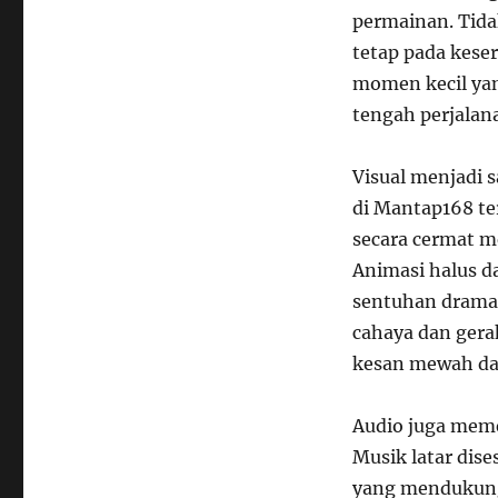
permainan. Tid
tetap pada kese
momen kecil yan
tengah perjalan
Visual menjadi 
di Mantap168 ter
secara cermat m
Animasi halus d
sentuhan drama
cahaya dan gera
kesan mewah d
Audio juga mem
Musik latar di
yang mendukung 