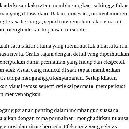
ak ada kesan kaku atau membingungkan, sehingga fokus
ruan yang ditawarkan. Dalam proses ini, muncul momen
g terasa berharga, seperti menemukan kilau emas di
an, menghadirkan kepuasan tersendiri.
salah satu faktor utama yang membuat kilau harta karun
asa nyata. Grafis tajam dengan detail yang diperhatika
enciptakan dunia permainan yang hidup dan ekspresif.
an efek visual yang muncul di saat tepat memberikan
tis tanpa mengganggu kenyamanan. Setiap kilatan
kan visual terasa seperti refleksi permata, memperkuat
an menyenangkan.
egang peranan penting dalam membangun suasana.
sesuaikan dengan tema permainan, menghadirkan nuansa
emosi dan ritme bermain. Efek suara yang selaras