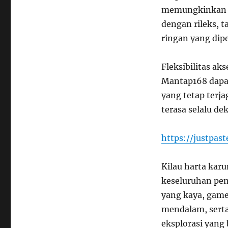
memungkinkan p
dengan rileks, t
ringan yang dip
Fleksibilitas ak
Mantap168 dapat
yang tetap terja
terasa selalu de
https://justpast
Kilau harta kar
keseluruhan pe
yang kaya, game
mendalam, serta
eksplorasi yang