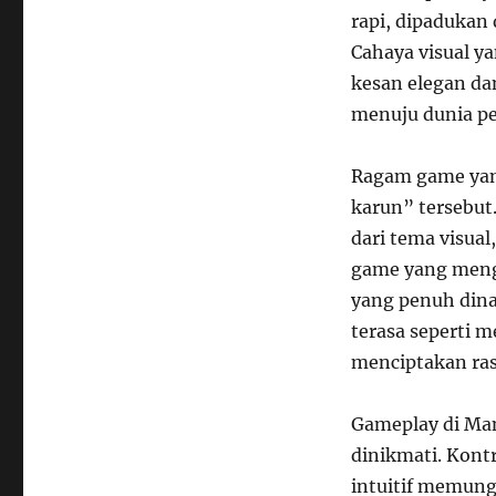
rapi, dipadukan
Cahaya visual y
kesan elegan da
menuju dunia p
Ragam game yang
karun” tersebut.
dari tema visua
game yang meng
yang penuh dina
terasa seperti 
menciptakan ras
Gameplay di Man
dinikmati. Kont
intuitif memun