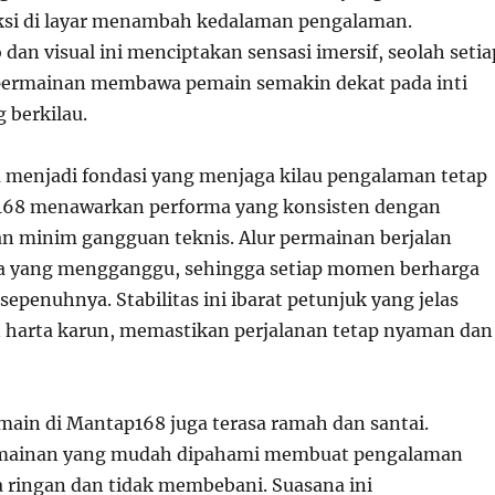
ksi di layar menambah kedalaman pengalaman.
dan visual ini menciptakan sensasi imersif, seolah setia
permainan membawa pemain semakin dekat pada inti
 berkilau.
em menjadi fondasi yang menjaga kilau pengalaman tetap
p168 menawarkan performa yang konsisten dengan
an minim gangguan teknis. Alur permainan berjalan
da yang mengganggu, sehingga setiap momen berharga
sepenuhnya. Stabilitas ini ibarat petunjuk yang jelas
 harta karun, memastikan perjalanan tetap nyaman dan
ain di Mantap168 juga terasa ramah dan santai.
mainan yang mudah dipahami membuat pengalaman
sa ringan dan tidak membebani. Suasana ini