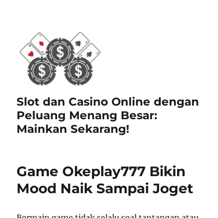
Slot dan Casino Online dengan
Peluang Menang Besar:
Mainkan Sekarang!
Game Okeplay777 Bikin
Mood Naik Sampai Joget
Bermain game tidak selalu soal tantangan atau