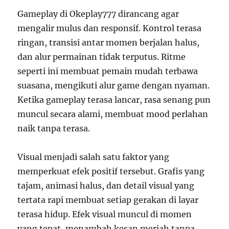
Gameplay di Okeplay777 dirancang agar
mengalir mulus dan responsif. Kontrol terasa
ringan, transisi antar momen berjalan halus,
dan alur permainan tidak terputus. Ritme
seperti ini membuat pemain mudah terbawa
suasana, mengikuti alur game dengan nyaman.
Ketika gameplay terasa lancar, rasa senang pun
muncul secara alami, membuat mood perlahan
naik tanpa terasa.
Visual menjadi salah satu faktor yang
memperkuat efek positif tersebut. Grafis yang
tajam, animasi halus, dan detail visual yang
tertata rapi membuat setiap gerakan di layar
terasa hidup. Efek visual muncul di momen
yang tepat, menambah kesan meriah tanpa