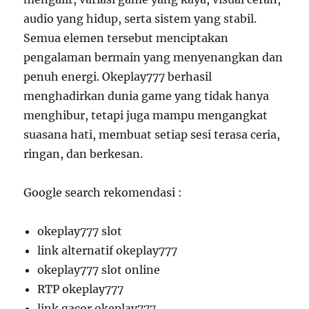
audio yang hidup, serta sistem yang stabil.
Semua elemen tersebut menciptakan
pengalaman bermain yang menyenangkan dan
penuh energi. Okeplay777 berhasil
menghadirkan dunia game yang tidak hanya
menghibur, tetapi juga mampu mengangkat
suasana hati, membuat setiap sesi terasa ceria,
ringan, dan berkesan.
Google search rekomendasi :
okeplay777 slot
link alternatif okeplay777
okeplay777 slot online
RTP okeplay777
link gacor okeplay777