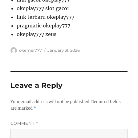
okeplay777 slot gacor
link terbaru okeplay777
pragmatic okeplay777
okeplay777 zeus
Author
Posted
okemei777
January 31, 2026
on
Leave a Reply
Your email address will not be published.
Required fields
are marked
*
COMMENT
*