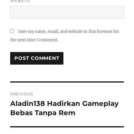
WEBSITE
Save my name, email, and website in this browser for
the next time I comment.
Post
PREVIOUS
navigation
Aladin138 Hadirkan Gameplay
Previous
post:
Bebas Tanpa Rem