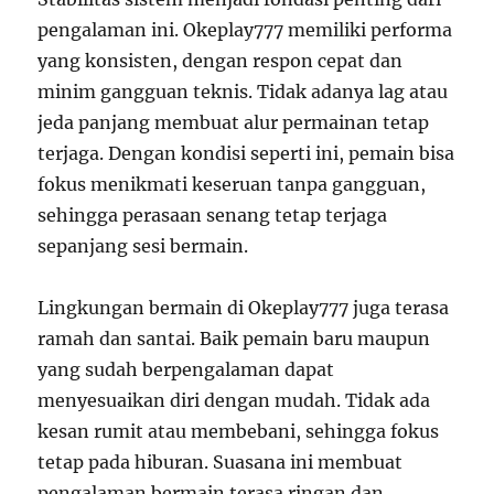
pengalaman ini. Okeplay777 memiliki performa
yang konsisten, dengan respon cepat dan
minim gangguan teknis. Tidak adanya lag atau
jeda panjang membuat alur permainan tetap
terjaga. Dengan kondisi seperti ini, pemain bisa
fokus menikmati keseruan tanpa gangguan,
sehingga perasaan senang tetap terjaga
sepanjang sesi bermain.
Lingkungan bermain di Okeplay777 juga terasa
ramah dan santai. Baik pemain baru maupun
yang sudah berpengalaman dapat
menyesuaikan diri dengan mudah. Tidak ada
kesan rumit atau membebani, sehingga fokus
tetap pada hiburan. Suasana ini membuat
pengalaman bermain terasa ringan dan