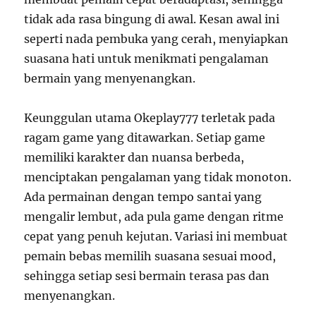
tidak ada rasa bingung di awal. Kesan awal ini
seperti nada pembuka yang cerah, menyiapkan
suasana hati untuk menikmati pengalaman
bermain yang menyenangkan.
Keunggulan utama Okeplay777 terletak pada
ragam game yang ditawarkan. Setiap game
memiliki karakter dan nuansa berbeda,
menciptakan pengalaman yang tidak monoton.
Ada permainan dengan tempo santai yang
mengalir lembut, ada pula game dengan ritme
cepat yang penuh kejutan. Variasi ini membuat
pemain bebas memilih suasana sesuai mood,
sehingga setiap sesi bermain terasa pas dan
menyenangkan.