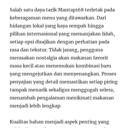
Salah satu daya tarik Mantap168 terletak pada
keberagaman menu yang ditawarkan. Dari
hidangan lokal yang kaya rempah hingga
pilihan internasional yang memanjakan lidah,
setiap opsi disajikan dengan perhatian pada
rasa dan tekstur. Tidak jarang, pengguna
merasakan nostalgia akan makanan favorit
masa kecil atau menemukan kombinasi baru
yang mengejutkan dan menyenangkan. Proses
penyajian yang detail memastikan setiap piring
tampak menarik sekaligus menggugah selera,
menambah pengalaman menikmati makanan
menjadi lebih lengkap.
Kualitas bahan menjadi aspek penting yang