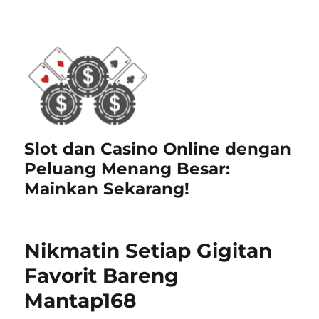
Slot dan Casino Online dengan
Peluang Menang Besar:
Mainkan Sekarang!
Nikmatin Setiap Gigitan
Favorit Bareng
Mantap168