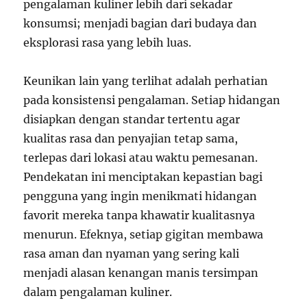
pengalaman kuliner lebih dari sekadar
konsumsi; menjadi bagian dari budaya dan
eksplorasi rasa yang lebih luas.
Keunikan lain yang terlihat adalah perhatian
pada konsistensi pengalaman. Setiap hidangan
disiapkan dengan standar tertentu agar
kualitas rasa dan penyajian tetap sama,
terlepas dari lokasi atau waktu pemesanan.
Pendekatan ini menciptakan kepastian bagi
pengguna yang ingin menikmati hidangan
favorit mereka tanpa khawatir kualitasnya
menurun. Efeknya, setiap gigitan membawa
rasa aman dan nyaman yang sering kali
menjadi alasan kenangan manis tersimpan
dalam pengalaman kuliner.