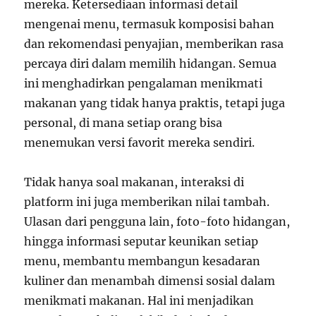
mereka. Ketersediaan informasi detail
mengenai menu, termasuk komposisi bahan
dan rekomendasi penyajian, memberikan rasa
percaya diri dalam memilih hidangan. Semua
ini menghadirkan pengalaman menikmati
makanan yang tidak hanya praktis, tetapi juga
personal, di mana setiap orang bisa
menemukan versi favorit mereka sendiri.
Tidak hanya soal makanan, interaksi di
platform ini juga memberikan nilai tambah.
Ulasan dari pengguna lain, foto-foto hidangan,
hingga informasi seputar keunikan setiap
menu, membantu membangun kesadaran
kuliner dan menambah dimensi sosial dalam
menikmati makanan. Hal ini menjadikan