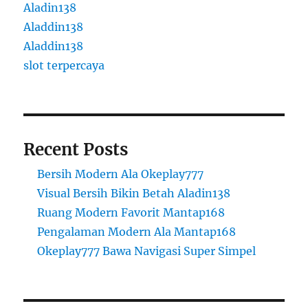
Aladin138
Aladdin138
Aladdin138
slot terpercaya
Recent Posts
Bersih Modern Ala Okeplay777
Visual Bersih Bikin Betah Aladin138
Ruang Modern Favorit Mantap168
Pengalaman Modern Ala Mantap168
Okeplay777 Bawa Navigasi Super Simpel