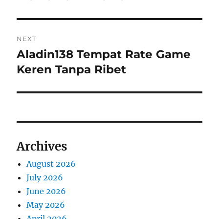
NEXT
Aladin138 Tempat Rate Game
Next
post:
Keren Tanpa Ribet
Archives
August 2026
July 2026
June 2026
May 2026
April 2026