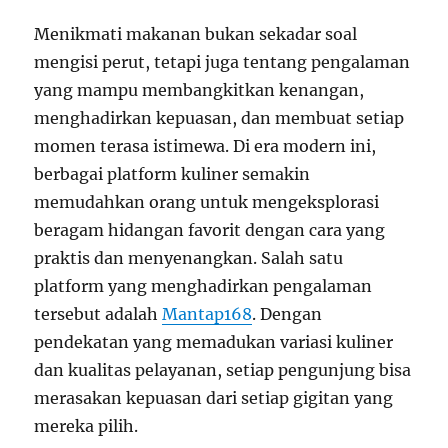
Menikmati makanan bukan sekadar soal
mengisi perut, tetapi juga tentang pengalaman
yang mampu membangkitkan kenangan,
menghadirkan kepuasan, dan membuat setiap
momen terasa istimewa. Di era modern ini,
berbagai platform kuliner semakin
memudahkan orang untuk mengeksplorasi
beragam hidangan favorit dengan cara yang
praktis dan menyenangkan. Salah satu
platform yang menghadirkan pengalaman
tersebut adalah
Mantap168
. Dengan
pendekatan yang memadukan variasi kuliner
dan kualitas pelayanan, setiap pengunjung bisa
merasakan kepuasan dari setiap gigitan yang
mereka pilih.