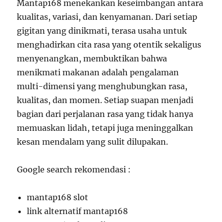
Mantap168 menekankan keseimbangan antara
kualitas, variasi, dan kenyamanan. Dari setiap
gigitan yang dinikmati, terasa usaha untuk
menghadirkan cita rasa yang otentik sekaligus
menyenangkan, membuktikan bahwa
menikmati makanan adalah pengalaman
multi-dimensi yang menghubungkan rasa,
kualitas, dan momen. Setiap suapan menjadi
bagian dari perjalanan rasa yang tidak hanya
memuaskan lidah, tetapi juga meninggalkan
kesan mendalam yang sulit dilupakan.
Google search rekomendasi :
mantap168 slot
link alternatif mantap168