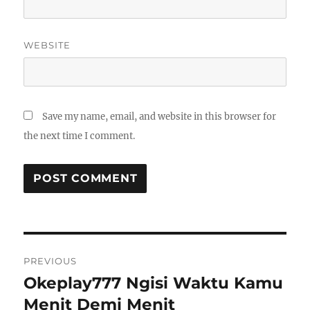
WEBSITE
Save my name, email, and website in this browser for
the next time I comment.
Post
PREVIOUS
navigation
Okeplay777 Ngisi Waktu Kamu
Previous
post:
Menit Demi Menit