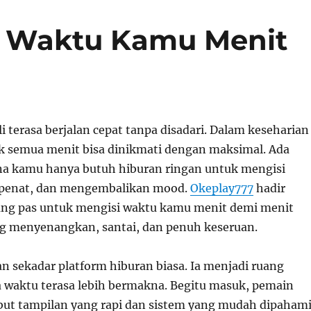
i Waktu Kamu Menit
i terasa berjalan cepat tanpa disadari. Dalam keseharian
ak semua menit bisa dinikmati dengan maksimal. Ada
na kamu hanya butuh hiburan ringan untuk mengisi
 penat, dan mengembalikan mood.
Okeplay777
hadir
yang pas untuk mengisi waktu kamu menit demi menit
g menyenangkan, santai, dan penuh keseruan.
n sekadar platform hiburan biasa. Ia menjadi ruang
waktu terasa lebih bermakna. Begitu masuk, pemain
ut tampilan yang rapi dan sistem yang mudah dipahami