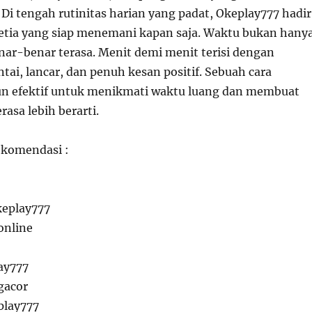
i tengah rutinitas harian yang padat, Okeplay777 hadir
etia yang siap menemani kapan saja. Waktu bukan hany
enar-benar terasa. Menit demi menit terisi dengan
tai, lancar, dan penuh kesan positif. Sebuah cara
n efektif untuk menikmati waktu luang dan membuat
asa lebih berarti.
ekomendasi :
okeplay777
online
ay777
gacor
play777