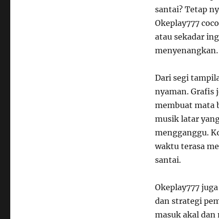
santai? Tetap n
Okeplay777 cocok
atau sekadar in
menyenangkan.
Dari segi tampi
nyaman. Grafis 
membuat mata b
musik latar yang
mengganggu. Ko
waktu terasa me
santai.
Okeplay777 juga
dan strategi pe
masuk akal dan 