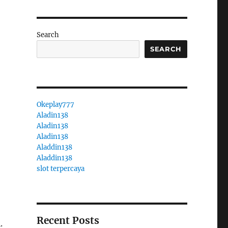
Search
SEARCH
Okeplay777
Aladin138
Aladin138
Aladin138
Aladdin138
Aladdin138
slot terpercaya
Recent Posts
.