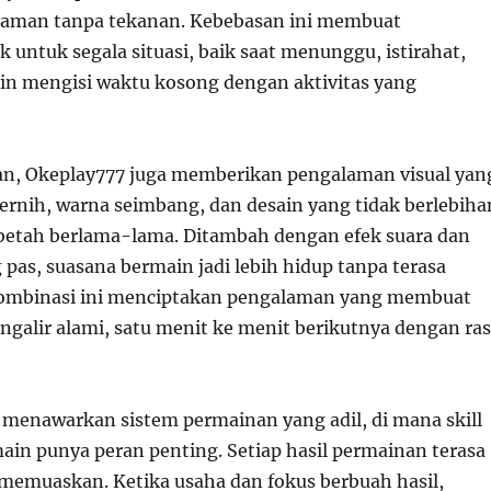
yaman tanpa tekanan. Kebebasan ini membuat
 untuk segala situasi, baik saat menunggu, istirahat,
gin mengisi waktu kosong dengan aktivitas yang
lan, Okeplay777 juga memberikan pengalaman visual yan
jernih, warna seimbang, dan desain yang tidak berlebiha
etah berlama-lama. Ditambah dengan efek suara dan
 pas, suasana bermain jadi lebih hidup tanpa terasa
mbinasi ini menciptakan pengalaman yang membuat
ngalir alami, satu menit ke menit berikutnya dengan ra
 menawarkan sistem permainan yang adil, di mana skill
main punya peran penting. Setiap hasil permainan terasa
memuaskan. Ketika usaha dan fokus berbuah hasil,