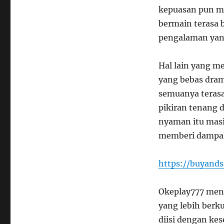
kepuasan pun mu
bermain terasa b
pengalaman yan
Hal lain yang m
yang bebas drama
semuanya teras
pikiran tenang d
nyaman itu masi
memberi dampak 
https://buyands
Okeplay777 menj
yang lebih berku
diisi dengan k