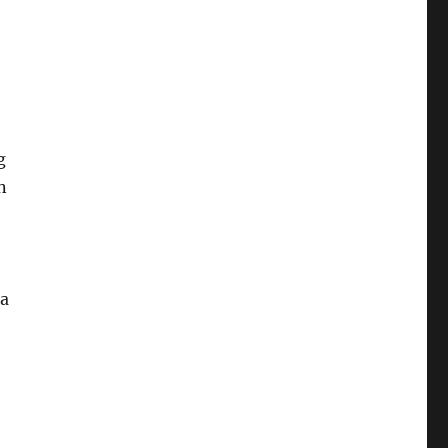
g
n
sa