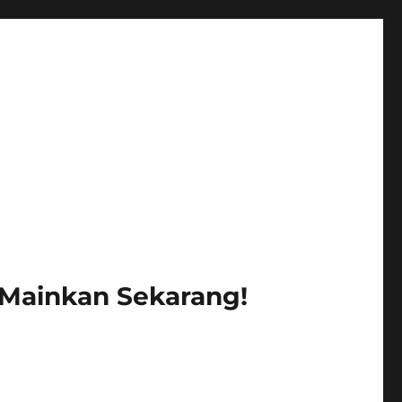
 Mainkan Sekarang!