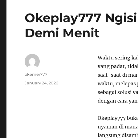
Okeplay777 Ngis
Demi Menit
Waktu sering kal
yang padat, tid
Author
okemei777
saat-saat di ma
Posted
January 24, 2026
waktu, melepas
on
sebagai solusi 
dengan cara yan
Okeplay777 buka
nyaman di mana 
langsung disamb