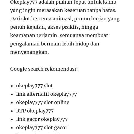
Okeplay777 adalah pilihan tepat untuk kamu
yang ingin merasakan keseruan tanpa batas.
Dari slot bertema animasi, promo harian yang
penuh kejutan, akses praktis, hingga
keamanan terjamin, semuanya membuat
pengalaman bermain lebih hidup dan
menyenangkan.
Google search rekomendasi :
okeplay777 slot
link alternatif okeplay777
okeplay777 slot online
RTP okeplay777
link gacor okeplay777
okeplay777 slot gacor