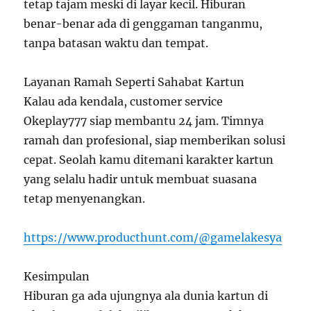
tetap tajam meski di layar kecil. Hiburan
benar-benar ada di genggaman tanganmu,
tanpa batasan waktu dan tempat.
Layanan Ramah Seperti Sahabat Kartun
Kalau ada kendala, customer service
Okeplay777 siap membantu 24 jam. Timnya
ramah dan profesional, siap memberikan solusi
cepat. Seolah kamu ditemani karakter kartun
yang selalu hadir untuk membuat suasana
tetap menyenangkan.
https://www.producthunt.com/@gamelakesya
Kesimpulan
Hiburan ga ada ujungnya ala dunia kartun di