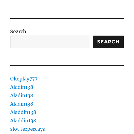
Search
SEARCH
Okeplay777
Aladin138
Aladin138
Aladin138
Aladdin138
Aladdin138
slot terpercaya