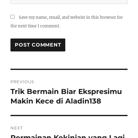
Save my name, email, and website in this browser for
the next time I comment.
Post
PREVIOUS
navigation
Trik Bermain Biar Ekspresimu
Previous
post:
Makin Kece di Aladin138
NEXT
Permainan Kekinian yang Lagi
Next