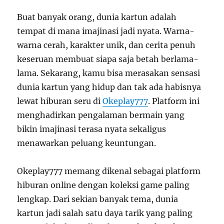
Buat banyak orang, dunia kartun adalah
tempat di mana imajinasi jadi nyata. Warna-
warna cerah, karakter unik, dan cerita penuh
keseruan membuat siapa saja betah berlama-
lama. Sekarang, kamu bisa merasakan sensasi
dunia kartun yang hidup dan tak ada habisnya
lewat hiburan seru di
Okeplay777
. Platform ini
menghadirkan pengalaman bermain yang
bikin imajinasi terasa nyata sekaligus
menawarkan peluang keuntungan.
Okeplay777 memang dikenal sebagai platform
hiburan online dengan koleksi game paling
lengkap. Dari sekian banyak tema, dunia
kartun jadi salah satu daya tarik yang paling