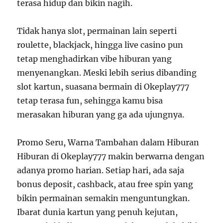
terasa hidup dan bikin nagih.
Tidak hanya slot, permainan lain seperti
roulette, blackjack, hingga live casino pun
tetap menghadirkan vibe hiburan yang
menyenangkan. Meski lebih serius dibanding
slot kartun, suasana bermain di Okeplay777
tetap terasa fun, sehingga kamu bisa
merasakan hiburan yang ga ada ujungnya.
Promo Seru, Warna Tambahan dalam Hiburan
Hiburan di Okeplay777 makin berwarna dengan
adanya promo harian. Setiap hari, ada saja
bonus deposit, cashback, atau free spin yang
bikin permainan semakin menguntungkan.
Ibarat dunia kartun yang penuh kejutan,