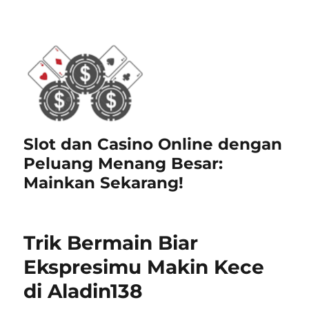
Slot dan Casino Online dengan
Peluang Menang Besar:
Mainkan Sekarang!
Trik Bermain Biar
Ekspresimu Makin Kece
di Aladin138