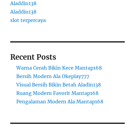
Aladdin138
Aladdin138
slot terpercaya
Recent Posts
Warna Cerah Bikin Kece Mantap168
Bersih Modern Ala Okeplay777
Visual Bersih Bikin Betah Aladin138
Ruang Modern Favorit Mantap168
Pengalaman Modern Ala Mantap168