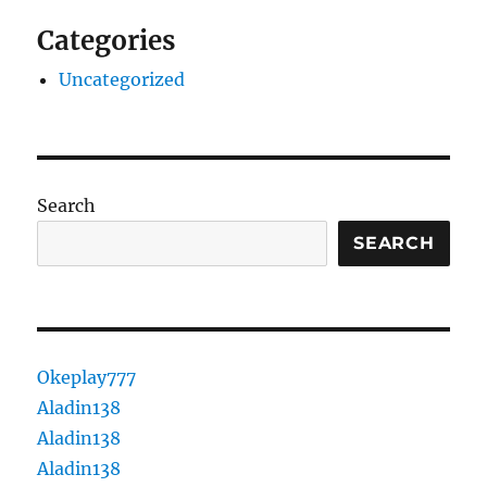
Categories
Uncategorized
Search
SEARCH
Okeplay777
Aladin138
Aladin138
Aladin138