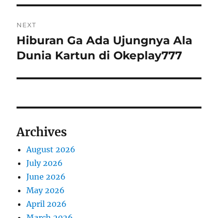
NEXT
Hiburan Ga Ada Ujungnya Ala
Next
post:
Dunia Kartun di Okeplay777
Archives
August 2026
July 2026
June 2026
May 2026
April 2026
March 2026