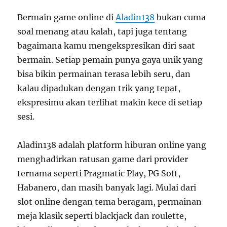
Bermain game online di
Aladin138
bukan cuma
soal menang atau kalah, tapi juga tentang
bagaimana kamu mengekspresikan diri saat
bermain. Setiap pemain punya gaya unik yang
bisa bikin permainan terasa lebih seru, dan
kalau dipadukan dengan trik yang tepat,
ekspresimu akan terlihat makin kece di setiap
sesi.
Aladin138 adalah platform hiburan online yang
menghadirkan ratusan game dari provider
ternama seperti Pragmatic Play, PG Soft,
Habanero, dan masih banyak lagi. Mulai dari
slot online dengan tema beragam, permainan
meja klasik seperti blackjack dan roulette,