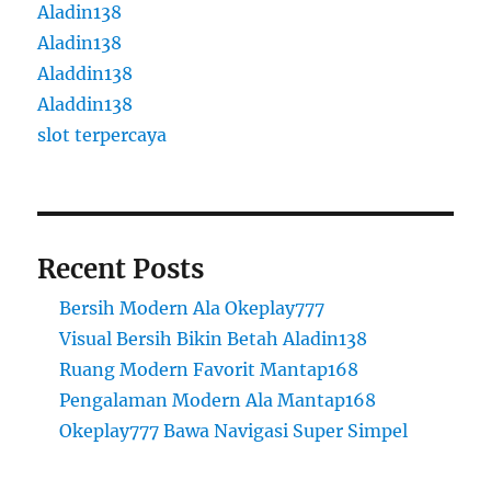
Aladin138
Aladin138
Aladdin138
Aladdin138
slot terpercaya
Recent Posts
Bersih Modern Ala Okeplay777
Visual Bersih Bikin Betah Aladin138
Ruang Modern Favorit Mantap168
Pengalaman Modern Ala Mantap168
Okeplay777 Bawa Navigasi Super Simpel