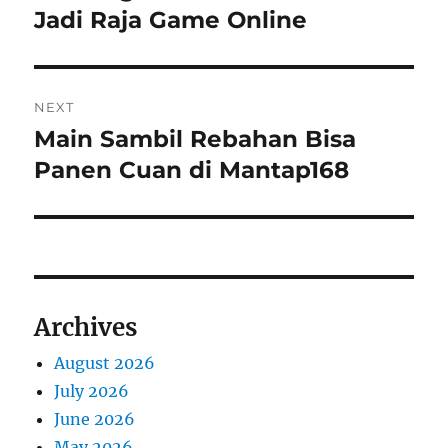
post:
Jadi Raja Game Online
NEXT
Main Sambil Rebahan Bisa
Next
post:
Panen Cuan di Mantap168
Archives
August 2026
July 2026
June 2026
May 2026