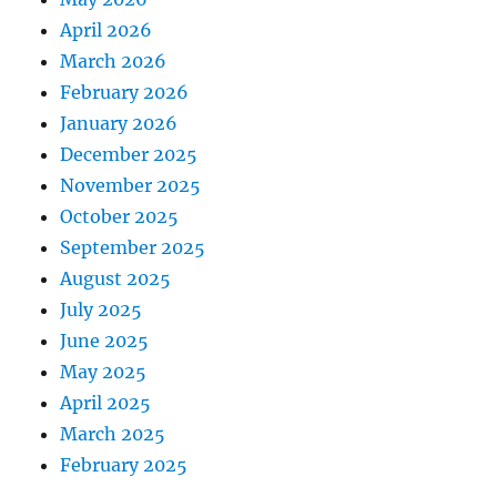
April 2026
March 2026
February 2026
January 2026
December 2025
November 2025
October 2025
September 2025
August 2025
July 2025
June 2025
May 2025
April 2025
March 2025
February 2025