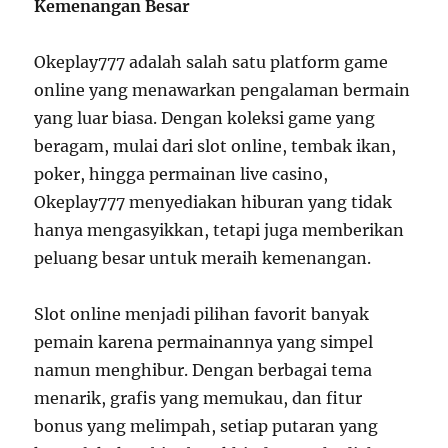
Kemenangan Besar
Okeplay777 adalah salah satu platform game
online yang menawarkan pengalaman bermain
yang luar biasa. Dengan koleksi game yang
beragam, mulai dari slot online, tembak ikan,
poker, hingga permainan live casino,
Okeplay777 menyediakan hiburan yang tidak
hanya mengasyikkan, tetapi juga memberikan
peluang besar untuk meraih kemenangan.
Slot online menjadi pilihan favorit banyak
pemain karena permainannya yang simpel
namun menghibur. Dengan berbagai tema
menarik, grafis yang memukau, dan fitur
bonus yang melimpah, setiap putaran yang