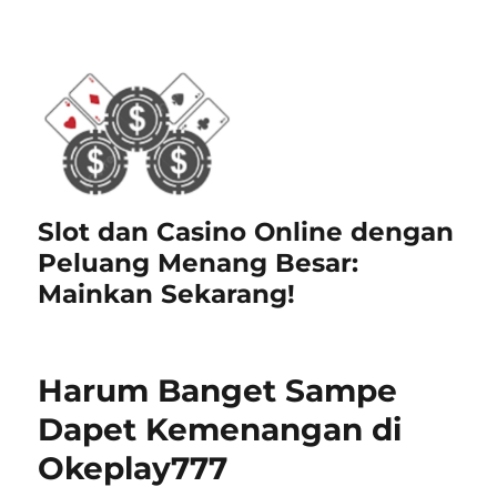
Slot dan Casino Online dengan
Peluang Menang Besar:
Mainkan Sekarang!
Harum Banget Sampe
Dapet Kemenangan di
Okeplay777