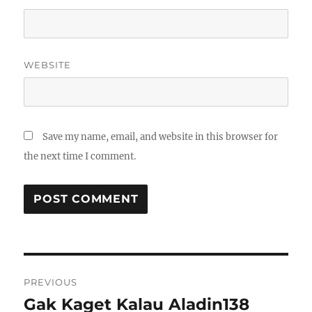
WEBSITE
Save my name, email, and website in this browser for
the next time I comment.
Post
PREVIOUS
navigation
Gak Kaget Kalau Aladin138
Previous