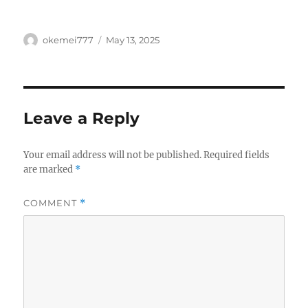
Author
Posted
okemei777
May 13, 2025
on
Leave a Reply
Your email address will not be published.
Required fields
are marked
*
COMMENT
*