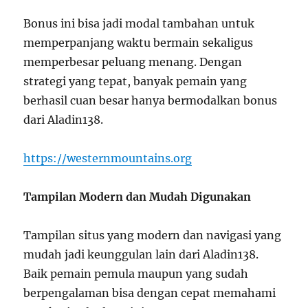
Bonus ini bisa jadi modal tambahan untuk
memperpanjang waktu bermain sekaligus
memperbesar peluang menang. Dengan
strategi yang tepat, banyak pemain yang
berhasil cuan besar hanya bermodalkan bonus
dari Aladin138.
https://westernmountains.org
Tampilan Modern dan Mudah Digunakan
Tampilan situs yang modern dan navigasi yang
mudah jadi keunggulan lain dari Aladin138.
Baik pemain pemula maupun yang sudah
berpengalaman bisa dengan cepat memahami