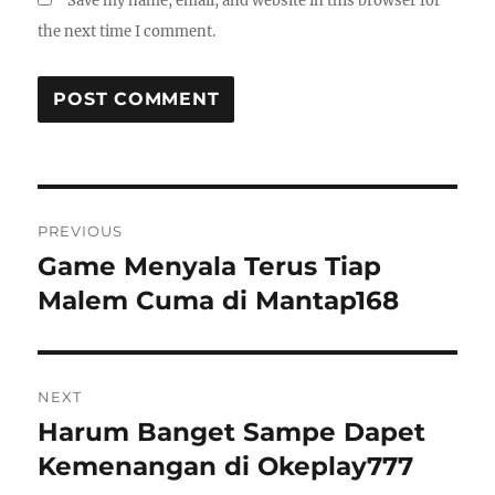
Save my name, email, and website in this browser for
the next time I comment.
Post
PREVIOUS
navigation
Game Menyala Terus Tiap
Previous
post:
Malem Cuma di Mantap168
NEXT
Harum Banget Sampe Dapet
Next
post:
Kemenangan di Okeplay777