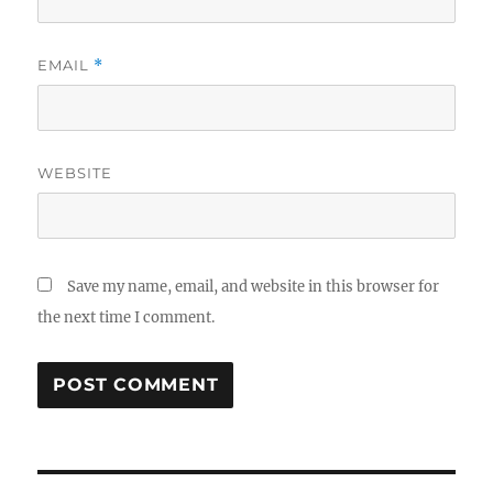
EMAIL
*
WEBSITE
Save my name, email, and website in this browser for
the next time I comment.