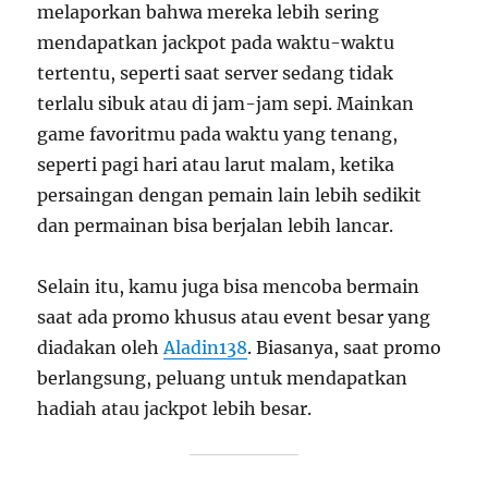
melaporkan bahwa mereka lebih sering
mendapatkan jackpot pada waktu-waktu
tertentu, seperti saat server sedang tidak
terlalu sibuk atau di jam-jam sepi. Mainkan
game favoritmu pada waktu yang tenang,
seperti pagi hari atau larut malam, ketika
persaingan dengan pemain lain lebih sedikit
dan permainan bisa berjalan lebih lancar.
Selain itu, kamu juga bisa mencoba bermain
saat ada promo khusus atau event besar yang
diadakan oleh
Aladin138
. Biasanya, saat promo
berlangsung, peluang untuk mendapatkan
hadiah atau jackpot lebih besar.