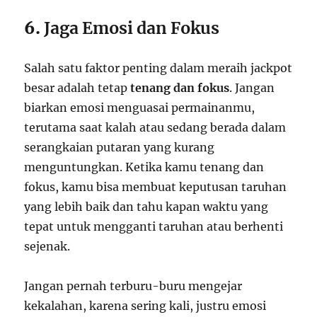
6.
Jaga Emosi dan Fokus
Salah satu faktor penting dalam meraih jackpot
besar adalah tetap
tenang dan fokus
. Jangan
biarkan emosi menguasai permainanmu,
terutama saat kalah atau sedang berada dalam
serangkaian putaran yang kurang
menguntungkan. Ketika kamu tenang dan
fokus, kamu bisa membuat keputusan taruhan
yang lebih baik dan tahu kapan waktu yang
tepat untuk mengganti taruhan atau berhenti
sejenak.
Jangan pernah terburu-buru mengejar
kekalahan, karena sering kali, justru emosi