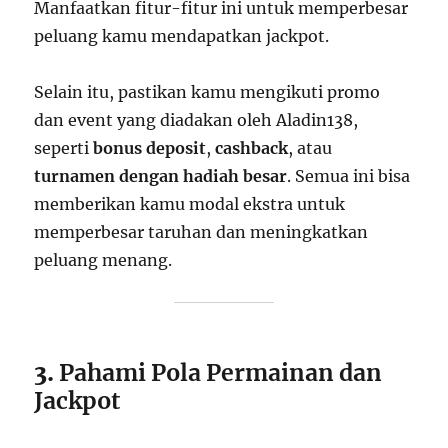
Manfaatkan fitur-fitur ini untuk memperbesar
peluang kamu mendapatkan jackpot.
Selain itu, pastikan kamu mengikuti promo
dan event yang diadakan oleh Aladin138,
seperti
bonus deposit
,
cashback
, atau
turnamen dengan hadiah besar
. Semua ini bisa
memberikan kamu modal ekstra untuk
memperbesar taruhan dan meningkatkan
peluang menang.
3.
Pahami Pola Permainan dan
Jackpot