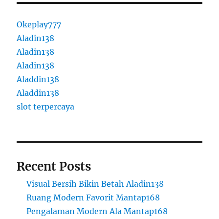
Okeplay777
Aladin138
Aladin138
Aladin138
Aladdin138
Aladdin138
slot terpercaya
Recent Posts
Visual Bersih Bikin Betah Aladin138
Ruang Modern Favorit Mantap168
Pengalaman Modern Ala Mantap168