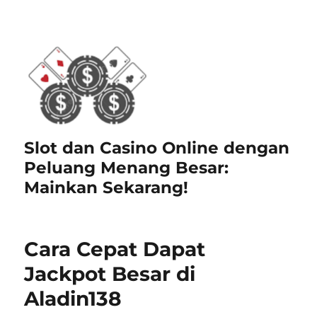
Slot dan Casino Online dengan
Peluang Menang Besar:
Mainkan Sekarang!
Cara Cepat Dapat
Jackpot Besar di
Aladin138