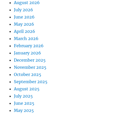
August 2026
July 2026
June 2026
May 2026
April 2026
March 2026
February 2026
January 2026
December 2025
November 2025
October 2025
September 2025
August 2025
July 2025
June 2025
May 2025