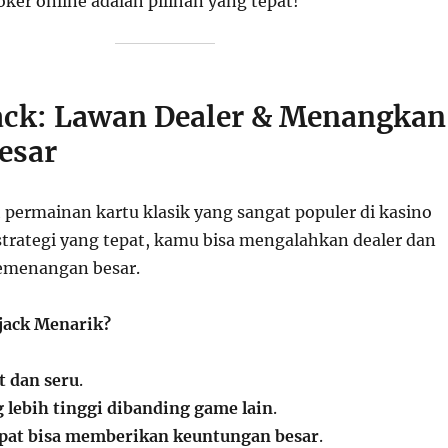
ker online adalah pilihan yang tepat!
jack: Lawan Dealer & Menangkan
esar
 permainan kartu klasik yang sangat populer di kasino
strategi yang tepat, kamu bisa mengalahkan dealer dan
menangan besar.
jack Menarik?
t dan seru
.
lebih tinggi dibanding game lain
.
epat bisa memberikan keuntungan besar
.