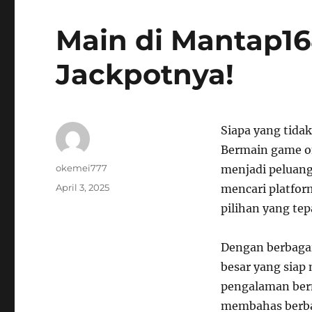
Main di Mantap16
Jackpotnya!
Siapa yang tida
Bermain game on
Author
okemei777
menjadi peluang
Posted
April 3, 2025
mencari platfor
on
pilihan yang tep
Dengan berbagai 
besar yang siap
pengalaman berma
membahas berbag