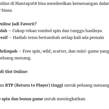
 online di Mantap168 bisa memberikan kemenangan dala
 biasa.
nline Jadi Favorit?
udah
– Cukup tekan tombol spin dan tunggu hasilnya.
esif
– Hadiah terus bertambah setiap kali ada pemain
Melimpah
– Free spin, wild, scatter, dan mini-game yan
eluang menang.
i Slot Online:
gan
RTP (Return to Player) tinggi
untuk peluang menan
e spin dan bonus game
untuk meningkatkan