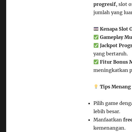
progresif
, slot
jumlah yang luar
Kenapa Slot O
Gameplay M
Jackpot Progr
yang bertaruh.
Fitur Bonus 
meningkatkan p
Tips Menang d
Pilih game den
lebih besar.
Manfaatkan
fre
kemenangan.