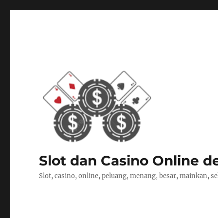
Slot dan Casino Online 
Slot, casino, online, peluang, menang, besar, mainkan, s