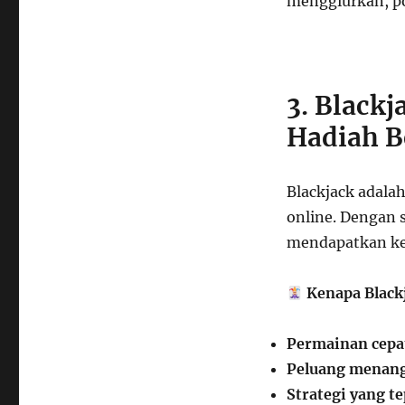
menggiurkan, po
3. Black
Hadiah B
Blackjack adalah
online. Dengan 
mendapatkan ke
Kenapa Black
Permainan cepa
Peluang menang 
Strategi yang t