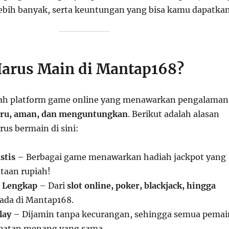
bih banyak, serta keuntungan yang bisa kamu dapatkan
arus Main di Mantap168?
ah platform game online yang menawarkan pengalaman
eru, aman, dan menguntungkan
. Berikut adalah alasan
us bermain di sini:
stis
– Berbagai game menawarkan hadiah jackpot yang
utaan rupiah!
e Lengkap
– Dari
slot online, poker, blackjack, hingga
 ada di Mantap168.
lay
– Dijamin tanpa kecurangan, sehingga semua pemai
patan menang yang sama.