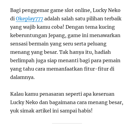
Bagi penggemar game slot online, Lucky Neko
di
Okeplay777
adalah salah satu pilihan terbaik
yang wajib kamu coba! Dengan tema kucing
keberuntungan Jepang, game ini menawarkan
sensasi bermain yang seru serta peluang
menang yang besar. Tak hanya itu, hadiah
berlimpah juga siap menanti bagi para pemain
yang tahu cara memanfaatkan fitur-fitur di
dalamnya.
Kalau kamu penasaran seperti apa keseruan
Lucky Neko dan bagaimana cara menang besar,
yuk simak artikel ini sampai habis!