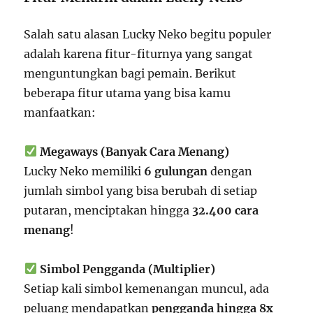
Salah satu alasan Lucky Neko begitu populer
adalah karena fitur-fiturnya yang sangat
menguntungkan bagi pemain. Berikut
beberapa fitur utama yang bisa kamu
manfaatkan:
Megaways (Banyak Cara Menang)
Lucky Neko memiliki
6 gulungan
dengan
jumlah simbol yang bisa berubah di setiap
putaran, menciptakan hingga
32.400 cara
menang
!
Simbol Pengganda (Multiplier)
Setiap kali simbol kemenangan muncul, ada
peluang mendapatkan
pengganda hingga 8x