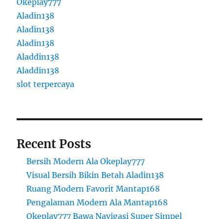
Okeplay777
Aladin138
Aladin138
Aladin138
Aladdin138
Aladdin138
slot terpercaya
Recent Posts
Bersih Modern Ala Okeplay777
Visual Bersih Bikin Betah Aladin138
Ruang Modern Favorit Mantap168
Pengalaman Modern Ala Mantap168
Okeplay777 Bawa Navigasi Super Simpel