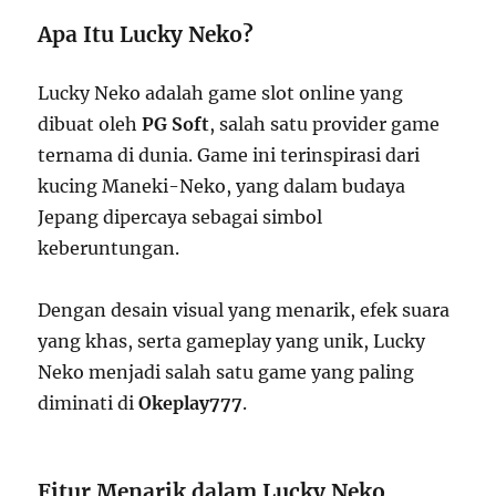
Apa Itu Lucky Neko?
Lucky Neko adalah game slot online yang
dibuat oleh
PG Soft
, salah satu provider game
ternama di dunia. Game ini terinspirasi dari
kucing Maneki-Neko, yang dalam budaya
Jepang dipercaya sebagai simbol
keberuntungan.
Dengan desain visual yang menarik, efek suara
yang khas, serta gameplay yang unik, Lucky
Neko menjadi salah satu game yang paling
diminati di
Okeplay777
.
Fitur Menarik dalam Lucky Neko