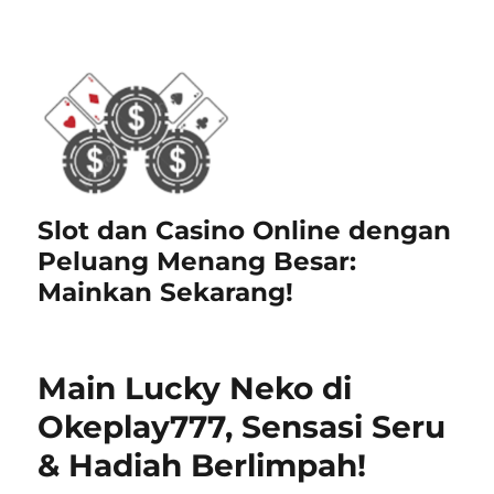
Slot dan Casino Online dengan
Peluang Menang Besar:
Mainkan Sekarang!
Main Lucky Neko di
Okeplay777, Sensasi Seru
& Hadiah Berlimpah!