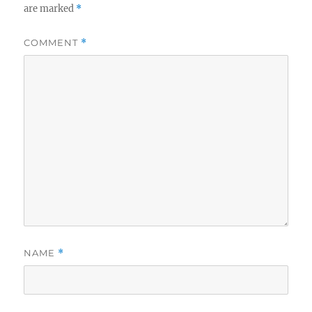
are marked
*
COMMENT
*
NAME
*