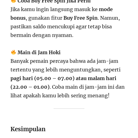
Coba Buy Free Spin Jika Perlu
Jika kamu ingin langsung masuk ke
mode
bonus
, gunakan fitur
Buy Free Spin
. Namun,
pastikan saldo mencukupi agar tetap bisa
bermain dengan nyaman.
Main di Jam Hoki
Banyak pemain percaya bahwa ada jam-jam
tertentu yang lebih menguntungkan, seperti
pagi hari (05.00 – 07.00) atau malam hari
(22.00 – 01.00)
. Coba main di jam-jam ini dan
lihat apakah kamu lebih sering menang!
Kesimpulan