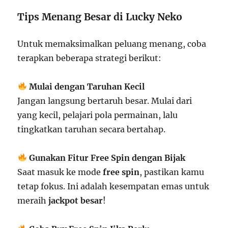
Tips Menang Besar di Lucky Neko
Untuk memaksimalkan peluang menang, coba
terapkan beberapa strategi berikut:
Mulai dengan Taruhan Kecil
Jangan langsung bertaruh besar. Mulai dari
yang kecil, pelajari pola permainan, lalu
tingkatkan taruhan secara bertahap.
Gunakan Fitur Free Spin dengan Bijak
Saat masuk ke mode
free spin
, pastikan kamu
tetap fokus. Ini adalah kesempatan emas untuk
meraih
jackpot besar
!