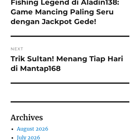
Fishing Legend di Aladin138:
Previous
post:
Game Mancing Paling Seru
dengan Jackpot Gede!
NEXT
Trik Sultan! Menang Tiap Hari
Next
post:
di Mantap168
Archives
August 2026
July 2026