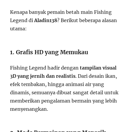
Kenapa banyak pemain betah main Fishing
Legend di
Aladin138
? Berikut beberapa alasan
utama:
1. Grafis HD yang Memukau
Fishing Legend hadir dengan
tampilan visual
3D yang jernih dan realistis
. Dari desain ikan,
efek tembakan, hingga animasi air yang
dinamis, semuanya dibuat sangat detail untuk
memberikan pengalaman bermain yang lebih
menyenangkan.