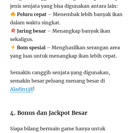
jenis senjata yang bisa digunakan antara lain:
Peluru cepat
– Menembak lebih banyak ikan
dalam waktu singkat.
Jaring besar
– Menangkap banyak ikan
sekaligus.
Bom spesial
– Menghasilkan serangan area
yang luas untuk menangkap ikan lebih cepat.
Semakin canggih senjata yang digunakan,
semakin besar peluang menang besar di
Aladin138
!
4. Bonus dan Jackpot Besar
Siapa bilang bermain game hanya untuk