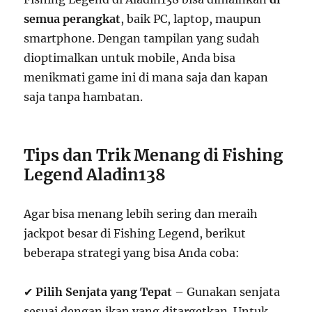
semua perangkat
, baik PC, laptop, maupun
smartphone. Dengan tampilan yang sudah
dioptimalkan untuk mobile, Anda bisa
menikmati game ini di mana saja dan kapan
saja tanpa hambatan.
Tips dan Trik Menang di Fishing
Legend Aladin138
Agar bisa menang lebih sering dan meraih
jackpot besar di Fishing Legend, berikut
beberapa strategi yang bisa Anda coba:
✔
Pilih Senjata yang Tepat
– Gunakan senjata
sesuai dengan ikan yang ditargetkan. Untuk