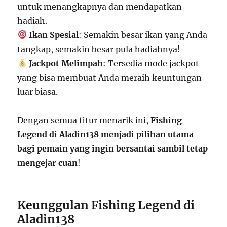
untuk menangkapnya dan mendapatkan
hadiah.
Ikan Spesial
: Semakin besar ikan yang Anda
tangkap, semakin besar pula hadiahnya!
Jackpot Melimpah
: Tersedia mode jackpot
yang bisa membuat Anda meraih keuntungan
luar biasa.
Dengan semua fitur menarik ini,
Fishing
Legend di Aladin138 menjadi pilihan utama
bagi pemain yang ingin bersantai sambil tetap
mengejar cuan
!
Keunggulan Fishing Legend di
Aladin138