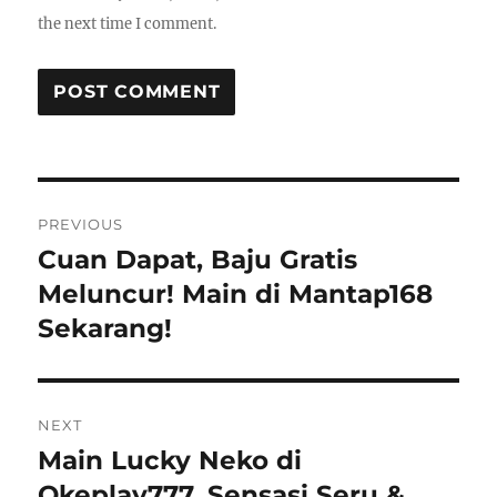
the next time I comment.
Post
PREVIOUS
navigation
Cuan Dapat, Baju Gratis
Previous
post:
Meluncur! Main di Mantap168
Sekarang!
NEXT
Main Lucky Neko di
Next
post:
Okeplay777, Sensasi Seru &