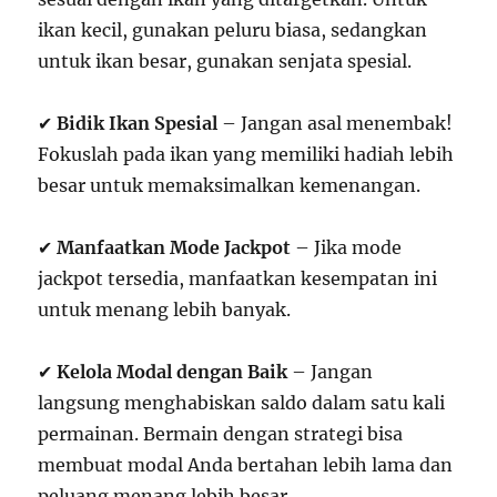
ikan kecil, gunakan peluru biasa, sedangkan
untuk ikan besar, gunakan senjata spesial.
✔
Bidik Ikan Spesial
– Jangan asal menembak!
Fokuslah pada ikan yang memiliki hadiah lebih
besar untuk memaksimalkan kemenangan.
✔
Manfaatkan Mode Jackpot
– Jika mode
jackpot tersedia, manfaatkan kesempatan ini
untuk menang lebih banyak.
✔
Kelola Modal dengan Baik
– Jangan
langsung menghabiskan saldo dalam satu kali
permainan. Bermain dengan strategi bisa
membuat modal Anda bertahan lebih lama dan
peluang menang lebih besar.