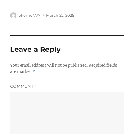
Author
Posted
okemei777
March 22, 2025
on
Leave a Reply
Your email address will not be published.
Required fields
are marked
*
COMMENT
*