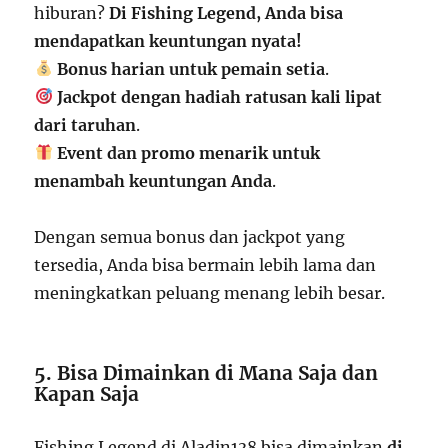
hiburan?
Di Fishing Legend, Anda bisa
mendapatkan keuntungan nyata!
Bonus harian untuk pemain setia
.
Jackpot dengan hadiah ratusan kali lipat
dari taruhan
.
Event dan promo menarik untuk
menambah keuntungan Anda
.
Dengan semua bonus dan jackpot yang
tersedia, Anda bisa bermain lebih lama dan
meningkatkan peluang menang lebih besar.
5. Bisa Dimainkan di Mana Saja dan
Kapan Saja
Fishing Legend di Aladin138 bisa dimainkan
di