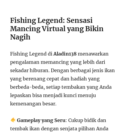
Fishing Legend: Sensasi
Mancing Virtual yang Bikin
Nagih
Fishing Legend di
Aladin138
menawarkan
pengalaman memancing yang lebih dari
sekadar hiburan. Dengan berbagai jenis ikan
yang berenang cepat dan hadiah yang
berbeda-beda, setiap tembakan yang Anda
lepaskan bisa menjadi kunci menuju
kemenangan besar.
Gameplay yang Seru
: Cukup bidik dan
tembak ikan dengan senjata pilihan Anda