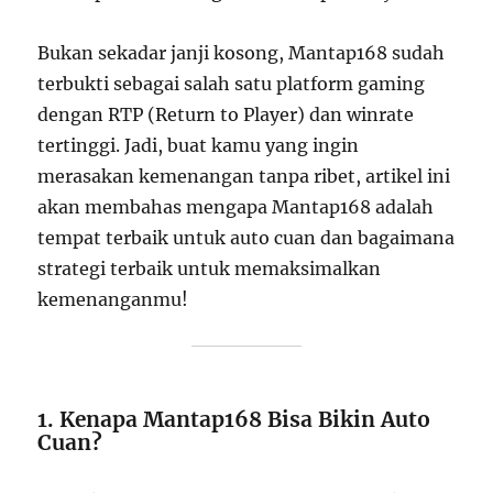
Bukan sekadar janji kosong, Mantap168 sudah
terbukti sebagai salah satu platform gaming
dengan RTP (Return to Player) dan winrate
tertinggi. Jadi, buat kamu yang ingin
merasakan kemenangan tanpa ribet, artikel ini
akan membahas mengapa Mantap168 adalah
tempat terbaik untuk auto cuan dan bagaimana
strategi terbaik untuk memaksimalkan
kemenanganmu!
1. Kenapa Mantap168 Bisa Bikin Auto
Cuan?