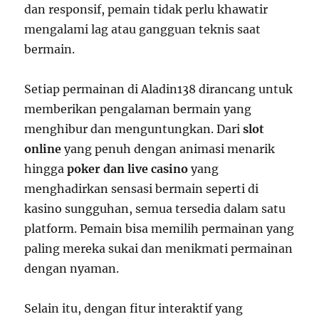
dan responsif, pemain tidak perlu khawatir
mengalami lag atau gangguan teknis saat
bermain.
Setiap permainan di Aladin138 dirancang untuk
memberikan pengalaman bermain yang
menghibur dan menguntungkan. Dari
slot
online
yang penuh dengan animasi menarik
hingga
poker dan live casino
yang
menghadirkan sensasi bermain seperti di
kasino sungguhan, semua tersedia dalam satu
platform. Pemain bisa memilih permainan yang
paling mereka sukai dan menikmati permainan
dengan nyaman.
Selain itu, dengan fitur interaktif yang