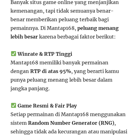
Banyak situs game online yang menjanjikan
kemenangan, tapi tidak semuanya benar-
benar memberikan peluang terbaik bagi
pemainnya. Di Mantap168,
peluang menang
lebih besar
karena berbagai faktor berikut:
Winrate & RTP Tinggi
Mantap168 memiliki banyak permainan
dengan
RTP di atas 95%
, yang berarti kamu
punya peluang menang lebih besar dalam
jangka panjang.
Game Resmi & Fair Play
Setiap permainan di Mantap168 menggunakan
sistem
Random Number Generator (RNG)
,
sehingga tidak ada kecurangan atau manipulasi