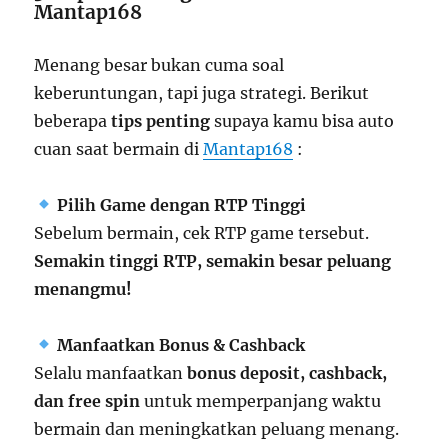
Mantap168
Menang besar bukan cuma soal
keberuntungan, tapi juga strategi. Berikut
beberapa
tips penting
supaya kamu bisa auto
cuan saat bermain di
Mantap168
:
Pilih Game dengan RTP Tinggi
Sebelum bermain, cek RTP game tersebut.
Semakin tinggi RTP, semakin besar peluang
menangmu!
Manfaatkan Bonus & Cashback
Selalu manfaatkan
bonus deposit, cashback,
dan free spin
untuk memperpanjang waktu
bermain dan meningkatkan peluang menang.