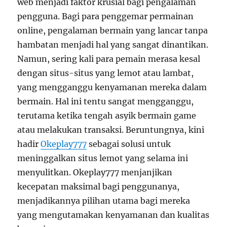
web menjadi faktor krusial bagi pengalaman
pengguna. Bagi para penggemar permainan
online, pengalaman bermain yang lancar tanpa
hambatan menjadi hal yang sangat dinantikan.
Namun, sering kali para pemain merasa kesal
dengan situs-situs yang lemot atau lambat,
yang mengganggu kenyamanan mereka dalam
bermain. Hal ini tentu sangat mengganggu,
terutama ketika tengah asyik bermain game
atau melakukan transaksi. Beruntungnya, kini
hadir
Okeplay777
sebagai solusi untuk
meninggalkan situs lemot yang selama ini
menyulitkan. Okeplay777 menjanjikan
kecepatan maksimal bagi penggunanya,
menjadikannya pilihan utama bagi mereka
yang mengutamakan kenyamanan dan kualitas