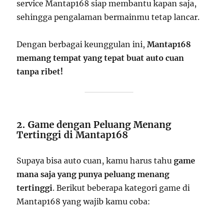
service Mantap168 siap membantu kapan saja,
sehingga pengalaman bermainmu tetap lancar.
Dengan berbagai keunggulan ini,
Mantap168
memang tempat yang tepat buat auto cuan
tanpa ribet!
2. Game dengan Peluang Menang
Tertinggi di Mantap168
Supaya bisa auto cuan, kamu harus tahu
game
mana saja yang punya peluang menang
tertinggi
. Berikut beberapa kategori game di
Mantap168 yang wajib kamu coba: