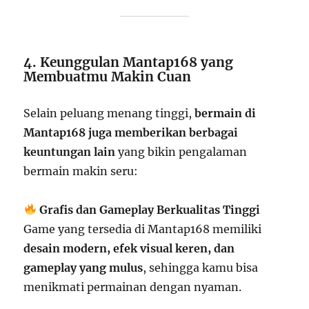
4. Keunggulan Mantap168 yang
Membuatmu Makin Cuan
Selain peluang menang tinggi,
bermain di
Mantap168 juga memberikan berbagai
keuntungan lain
yang bikin pengalaman
bermain makin seru:
Grafis dan Gameplay Berkualitas Tinggi
Game yang tersedia di Mantap168 memiliki
desain modern, efek visual keren, dan
gameplay yang mulus
, sehingga kamu bisa
menikmati permainan dengan nyaman.