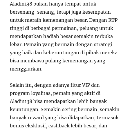
Aladin138 bukan hanya tempat untuk
bersenang-senang, tetapi juga kesempatan
untuk meraih kemenangan besar. Dengan RTP
tinggi di berbagai permainan, peluang untuk
mendapatkan hadiah besar semakin terbuka
lebar. Pemain yang bermain dengan strategi
yang baik dan keberuntungan di pihak mereka
bisa membawa pulang kemenangan yang
menggiurkan.
Selain itu, dengan adanya fitur VIP dan
program loyalitas, pemain yang aktif di
Aladin138 bisa mendapatkan lebih banyak
keuntungan. Semakin sering bermain, semakin
banyak reward yang bisa didapatkan, termasuk
bonus eksklusif, cashback lebih besar, dan