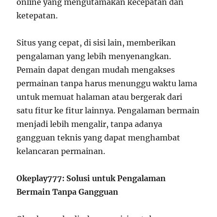
online yang mengutamakan kecepatan dan
ketepatan.
Situs yang cepat, di sisi lain, memberikan
pengalaman yang lebih menyenangkan.
Pemain dapat dengan mudah mengakses
permainan tanpa harus menunggu waktu lama
untuk memuat halaman atau bergerak dari
satu fitur ke fitur lainnya. Pengalaman bermain
menjadi lebih mengalir, tanpa adanya
gangguan teknis yang dapat menghambat
kelancaran permainan.
Okeplay777: Solusi untuk Pengalaman
Bermain Tanpa Gangguan