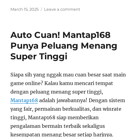
Posted
on
March 15, 2025
Leave a comment
on
Bersenang-
Senang
Tanpa
Auto Cuan! Mantap168
Batas,
Main
Punya Peluang Menang
di
Super Tinggi
Aladin138!
Siapa sih yang nggak mau cuan besar saat main
game online? Kalau kamu mencari tempat
dengan peluang menang super tinggi,
Mantap168
adalah jawabannya! Dengan sistem
yang fair, permainan berkualitas, dan winrate
tinggi, Mantap168 siap memberikan
pengalaman bermain terbaik sekaligus
kesempatan menang besar setiap harinya.