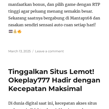
manfaatkan bonus, dan pilih game dengan RTP
tinggi agar peluang menang semakin besar.
Sekarang saatnya bergabung di Mantap168 dan
rasakan sendiri sensasi auto cuan setiap hari!
Posted
on
March 13, 2025
Leave a comment
on
Auto
Cuan!
Mantap168
Tinggalkan Situs Lemot!
Punya
Peluang
Okeplay777 Hadir dengan
Menang
Kecepatan Maksimal
Super
Tinggi
Di dunia digital saat ini, kecepatan akses situs