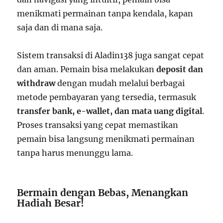
menikmati permainan tanpa kendala, kapan
saja dan di mana saja.
Sistem transaksi di Aladin138 juga sangat cepat
dan aman. Pemain bisa melakukan
deposit dan
withdraw
dengan mudah melalui berbagai
metode pembayaran yang tersedia, termasuk
transfer bank, e-wallet, dan mata uang digital
.
Proses transaksi yang cepat memastikan
pemain bisa langsung menikmati permainan
tanpa harus menunggu lama.
Bermain dengan Bebas, Menangkan
Hadiah Besar!