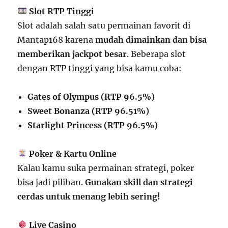
Slot RTP Tinggi
Slot adalah salah satu permainan favorit di
Mantap168 karena
mudah dimainkan dan bisa
memberikan jackpot besar
. Beberapa slot
dengan RTP tinggi yang bisa kamu coba:
Gates of Olympus (RTP 96.5%)
Sweet Bonanza (RTP 96.51%)
Starlight Princess (RTP 96.5%)
Poker & Kartu Online
Kalau kamu suka permainan strategi, poker
bisa jadi pilihan.
Gunakan skill dan strategi
cerdas untuk menang lebih sering!
Live Casino