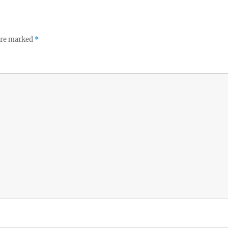
 are marked
*