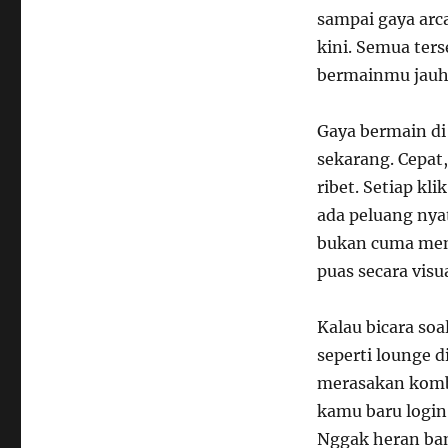
sampai gaya arc
kini. Semua te
bermainmu jauh
Gaya bermain di
sekarang. Cepat,
ribet. Setiap k
ada peluang nya
bukan cuma meng
puas secara visu
Kalau bicara soa
seperti lounge d
merasakan komb
kamu baru login
Nggak heran ban