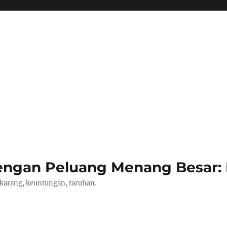
dengan Peluang Menang Besar:
ekarang, keuntungan, taruhan.