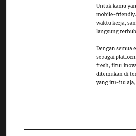
Untuk kamu yang 
mobile-friendly.
waktu kerja, sa
langsung terhub
Dengan semua e
sebagai platfor
fresh, fitur ino
ditemukan di te
yang itu-itu aja