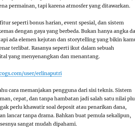
na permainan, tapi karena atmosfer yang ditawarkan.
-fitur seperti bonus harian, event spesial, dan sistem
dikemas dengan gaya yang berbeda. Bukan hanya angka d
tapi ada elemen kejutan dan storytelling yang bikin kam
nar terlibat. Rasanya seperti ikut dalam sebuah
gital yang menyenangkan dan menantang.
cogs.com/user/erlinaputri
tahu cara memanjakan pengguna dari sisi teknis. Sistem
man, cepat, dan tanpa hambatan jadi salah satu nilai plu
ak perlu khawatir soal deposit atau penarikan dana,
an lancar tanpa drama. Bahkan buat pemula sekalipun,
osesnya sangat mudah dipahami.