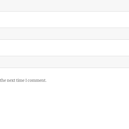
 the next time I comment.