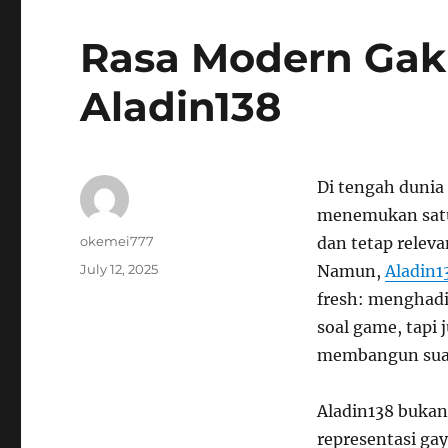
Rasa Modern Gak
Aladin138
Di tengah dunia
menemukan satu
Author
okemei777
dan tetap relev
Posted
July 12, 2025
Namun,
Aladin1
on
fresh: menghad
soal game, tapi 
membangun suasa
Aladin138 bukan s
representasi ga