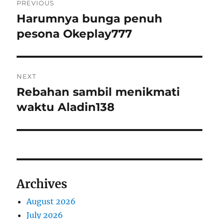
PREVIOUS
navigation
Harumnya bunga penuh
Previous
post:
pesona Okeplay777
NEXT
Rebahan sambil menikmati
Next
post:
waktu Aladin138
Archives
August 2026
July 2026