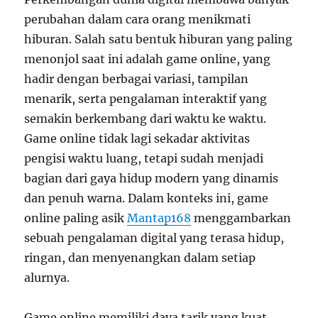
perubahan dalam cara orang menikmati
hiburan. Salah satu bentuk hiburan yang paling
menonjol saat ini adalah game online, yang
hadir dengan berbagai variasi, tampilan
menarik, serta pengalaman interaktif yang
semakin berkembang dari waktu ke waktu.
Game online tidak lagi sekadar aktivitas
pengisi waktu luang, tetapi sudah menjadi
bagian dari gaya hidup modern yang dinamis
dan penuh warna. Dalam konteks ini, game
online paling asik
Mantap168
menggambarkan
sebuah pengalaman digital yang terasa hidup,
ringan, dan menyenangkan dalam setiap
alurnya.
Game online memiliki daya tarik yang kuat