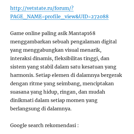
http://vetstate.ru/forum/?
PAGE_NAME=profile_view&UID=272088
Game online paling asik Mantap168
menggambarkan sebuah pengalaman digital
yang menggabungkan visual menarik,
interaksi dinamis, fleksibilitas tinggi, dan
sistem yang stabil dalam satu kesatuan yang
harmonis. Setiap elemen di dalamnya bergerak
dengan ritme yang seimbang, menciptakan
suasana yang hidup, ringan, dan mudah
dinikmati dalam setiap momen yang
berlangsung di dalamnya.
Google search rekomendasi :