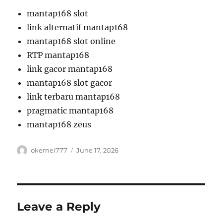
mantap168 slot
link alternatif mantap168
mantap168 slot online
RTP mantap168
link gacor mantap168
mantap168 slot gacor
link terbaru mantap168
pragmatic mantap168
mantap168 zeus
Author
Posted
okemei777
June 17, 2026
on
Leave a Reply