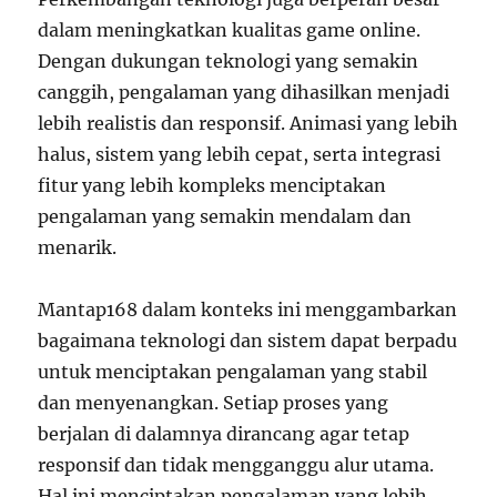
dalam meningkatkan kualitas game online.
Dengan dukungan teknologi yang semakin
canggih, pengalaman yang dihasilkan menjadi
lebih realistis dan responsif. Animasi yang lebih
halus, sistem yang lebih cepat, serta integrasi
fitur yang lebih kompleks menciptakan
pengalaman yang semakin mendalam dan
menarik.
Mantap168 dalam konteks ini menggambarkan
bagaimana teknologi dan sistem dapat berpadu
untuk menciptakan pengalaman yang stabil
dan menyenangkan. Setiap proses yang
berjalan di dalamnya dirancang agar tetap
responsif dan tidak mengganggu alur utama.
Hal ini menciptakan pengalaman yang lebih