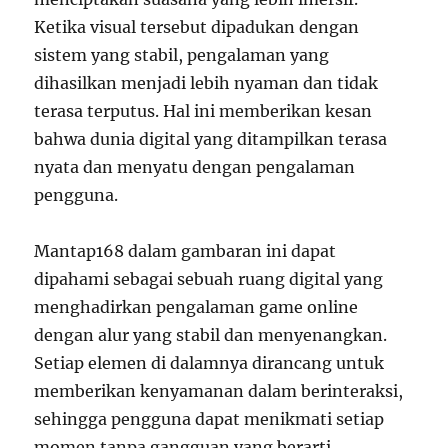
Ketika visual tersebut dipadukan dengan
sistem yang stabil, pengalaman yang
dihasilkan menjadi lebih nyaman dan tidak
terasa terputus. Hal ini memberikan kesan
bahwa dunia digital yang ditampilkan terasa
nyata dan menyatu dengan pengalaman
pengguna.
Mantap168 dalam gambaran ini dapat
dipahami sebagai sebuah ruang digital yang
menghadirkan pengalaman game online
dengan alur yang stabil dan menyenangkan.
Setiap elemen di dalamnya dirancang untuk
memberikan kenyamanan dalam berinteraksi,
sehingga pengguna dapat menikmati setiap
momen tanpa gangguan yang berarti.