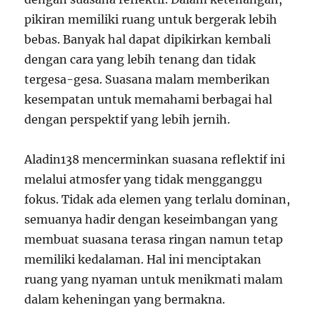
pikiran memiliki ruang untuk bergerak lebih
bebas. Banyak hal dapat dipikirkan kembali
dengan cara yang lebih tenang dan tidak
tergesa-gesa. Suasana malam memberikan
kesempatan untuk memahami berbagai hal
dengan perspektif yang lebih jernih.
Aladin138 mencerminkan suasana reflektif ini
melalui atmosfer yang tidak mengganggu
fokus. Tidak ada elemen yang terlalu dominan,
semuanya hadir dengan keseimbangan yang
membuat suasana terasa ringan namun tetap
memiliki kedalaman. Hal ini menciptakan
ruang yang nyaman untuk menikmati malam
dalam keheningan yang bermakna.