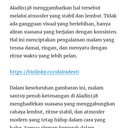
Aladin138 menggambarkan hal tersebut
melalui atmosfer yang stabil dan lembut. Tidak
ada gangguan visual yang berlebihan, hanya
aliran suasana yang berjalan dengan konsisten.
Hal ini menciptakan pengalaman malam yang
terasa damai, ringan, dan menyatu dengan
ritme waktu yang lebih pelan.
https://biolinky.co/ufairadesti
Dalam keseluruhan gambaran ini, malam
santuy penuh ketenangan di Aladin138
menghadirkan suasana yang menggabungkan
cahaya lembut, ritme stabil, dan atmosfer
modern yang tetap hidup dalam cara yang
halus. Semua elemen bergerak dalam