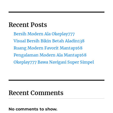
Recent Posts
Bersih Modern Ala Okeplay777
Visual Bersih Bikin Betah Aladin138
Ruang Modern Favorit Mantap168
Pengalaman Modern Ala Mantap168
Okeplay777 Bawa Navigasi Super Simpel
Recent Comments
No comments to show.