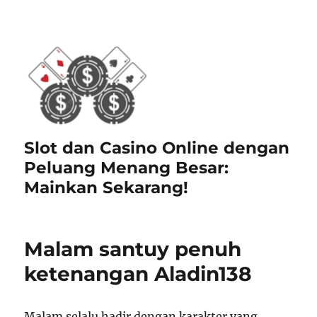
Slot dan Casino Online dengan
Peluang Menang Besar:
Mainkan Sekarang!
Malam santuy penuh
ketenangan Aladin138
Malam selalu hadir dengan karakter yang