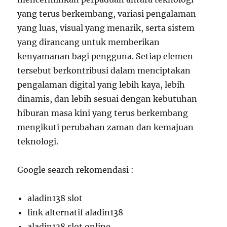
yang terus berkembang, variasi pengalaman
yang luas, visual yang menarik, serta sistem
yang dirancang untuk memberikan
kenyamanan bagi pengguna. Setiap elemen
tersebut berkontribusi dalam menciptakan
pengalaman digital yang lebih kaya, lebih
dinamis, dan lebih sesuai dengan kebutuhan
hiburan masa kini yang terus berkembang
mengikuti perubahan zaman dan kemajuan
teknologi.
Google search rekomendasi :
aladin138 slot
link alternatif aladin138
aladin138 slot online