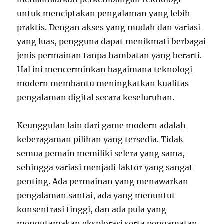
untuk menciptakan pengalaman yang lebih
praktis. Dengan akses yang mudah dan variasi
yang luas, pengguna dapat menikmati berbagai
jenis permainan tanpa hambatan yang berarti.
Hal ini mencerminkan bagaimana teknologi
modern membantu meningkatkan kualitas
pengalaman digital secara keseluruhan.
Keunggulan lain dari game modern adalah
keberagaman pilihan yang tersedia. Tidak
semua pemain memiliki selera yang sama,
sehingga variasi menjadi faktor yang sangat
penting. Ada permainan yang menawarkan
pengalaman santai, ada yang menuntut
konsentrasi tinggi, dan ada pula yang
mengutamakan eksplorasi serta pengamatan.