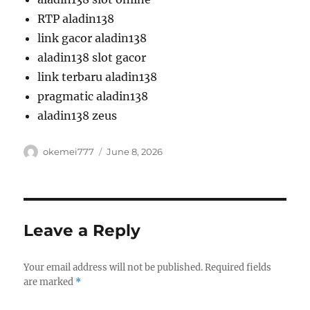
RTP aladin138
link gacor aladin138
aladin138 slot gacor
link terbaru aladin138
pragmatic aladin138
aladin138 zeus
Author
Posted
okemei777
June 8, 2026
on
Leave a Reply
Your email address will not be published.
Required fields
are marked
*