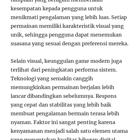
kesempatan kepada pengguna untuk
menikmati pengalaman yang lebih luas. Setiap
permainan memiliki karakteristik visual yang
unik, sehingga pengguna dapat menemukan
suasana yang sesuai dengan preferensi mereka.
Selain visual, keunggulan game modern juga
terlihat dari peningkatan performa sistem.
Teknologi yang semakin canggih
memungkinkan permainan berjalan lebih
lancar dibandingkan sebelumnya. Respons
yang cepat dan stabilitas yang lebih baik
membuat pengalaman bermain terasa lebih
nyaman. Faktor ini sangat penting karena
kenyamanan menjadi salah satu elemen utama
yang menentukan kualitas hiburan digital.