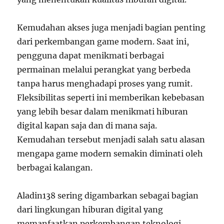
Kemudahan akses juga menjadi bagian penting
dari perkembangan game modern. Saat ini,
pengguna dapat menikmati berbagai
permainan melalui perangkat yang berbeda
tanpa harus menghadapi proses yang rumit.
Fleksibilitas seperti ini memberikan kebebasan
yang lebih besar dalam menikmati hiburan
digital kapan saja dan di mana saja.
Kemudahan tersebut menjadi salah satu alasan
mengapa game modern semakin diminati oleh
berbagai kalangan.
Aladin138 sering digambarkan sebagai bagian
dari lingkungan hiburan digital yang
memanfaatkan perkembangan teknologi