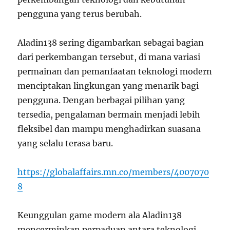
pengguna yang terus berubah.
Aladin138 sering digambarkan sebagai bagian
dari perkembangan tersebut, di mana variasi
permainan dan pemanfaatan teknologi modern
menciptakan lingkungan yang menarik bagi
pengguna. Dengan berbagai pilihan yang
tersedia, pengalaman bermain menjadi lebih
fleksibel dan mampu menghadirkan suasana
yang selalu terasa baru.
https://globalaffairs.mn.co/members/4007070
8
Keunggulan game modern ala Aladin138
mencerminkan perpaduan antara teknologi