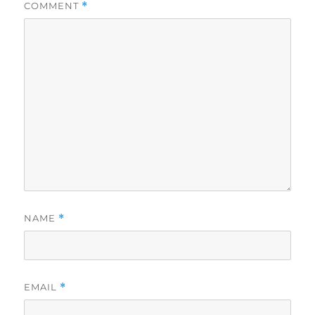
COMMENT
*
NAME
*
EMAIL
*