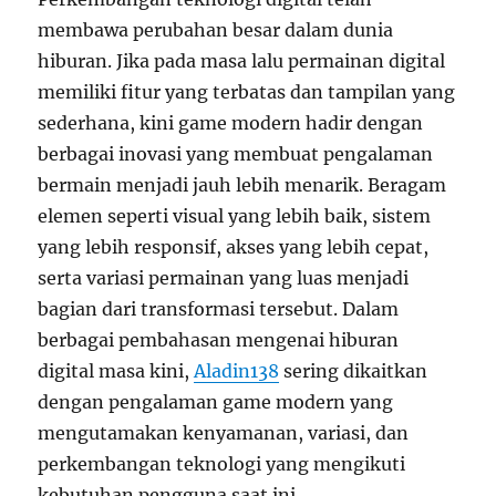
membawa perubahan besar dalam dunia
hiburan. Jika pada masa lalu permainan digital
memiliki fitur yang terbatas dan tampilan yang
sederhana, kini game modern hadir dengan
berbagai inovasi yang membuat pengalaman
bermain menjadi jauh lebih menarik. Beragam
elemen seperti visual yang lebih baik, sistem
yang lebih responsif, akses yang lebih cepat,
serta variasi permainan yang luas menjadi
bagian dari transformasi tersebut. Dalam
berbagai pembahasan mengenai hiburan
digital masa kini,
Aladin138
sering dikaitkan
dengan pengalaman game modern yang
mengutamakan kenyamanan, variasi, dan
perkembangan teknologi yang mengikuti
kebutuhan pengguna saat ini.