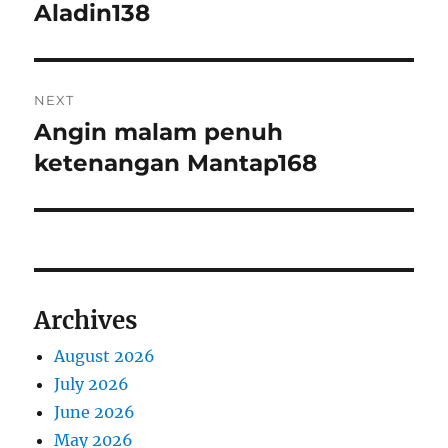
post:
Aladin138
NEXT
Angin malam penuh
Next
post:
ketenangan Mantap168
Archives
August 2026
July 2026
June 2026
May 2026