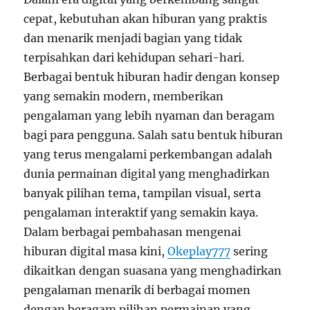
cepat, kebutuhan akan hiburan yang praktis
dan menarik menjadi bagian yang tidak
terpisahkan dari kehidupan sehari-hari.
Berbagai bentuk hiburan hadir dengan konsep
yang semakin modern, memberikan
pengalaman yang lebih nyaman dan beragam
bagi para pengguna. Salah satu bentuk hiburan
yang terus mengalami perkembangan adalah
dunia permainan digital yang menghadirkan
banyak pilihan tema, tampilan visual, serta
pengalaman interaktif yang semakin kaya.
Dalam berbagai pembahasan mengenai
hiburan digital masa kini,
Okeplay777
sering
dikaitkan dengan suasana yang menghadirkan
pengalaman menarik di berbagai momen
dengan beragam pilihan permainan yang