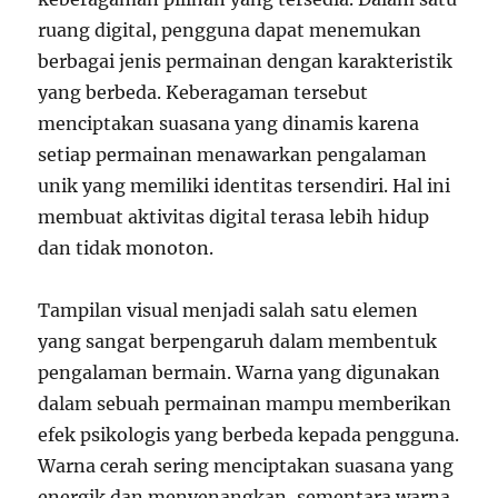
ruang digital, pengguna dapat menemukan
berbagai jenis permainan dengan karakteristik
yang berbeda. Keberagaman tersebut
menciptakan suasana yang dinamis karena
setiap permainan menawarkan pengalaman
unik yang memiliki identitas tersendiri. Hal ini
membuat aktivitas digital terasa lebih hidup
dan tidak monoton.
Tampilan visual menjadi salah satu elemen
yang sangat berpengaruh dalam membentuk
pengalaman bermain. Warna yang digunakan
dalam sebuah permainan mampu memberikan
efek psikologis yang berbeda kepada pengguna.
Warna cerah sering menciptakan suasana yang
energik dan menyenangkan, sementara warna