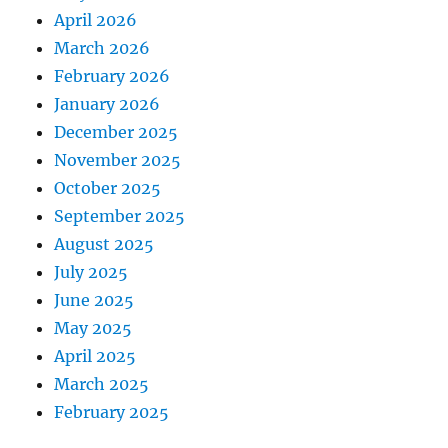
April 2026
March 2026
February 2026
January 2026
December 2025
November 2025
October 2025
September 2025
August 2025
July 2025
June 2025
May 2025
April 2025
March 2025
February 2025