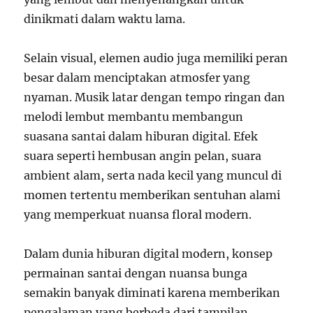
dinikmati dalam waktu lama.
Selain visual, elemen audio juga memiliki peran
besar dalam menciptakan atmosfer yang
nyaman. Musik latar dengan tempo ringan dan
melodi lembut membantu membangun
suasana santai dalam hiburan digital. Efek
suara seperti hembusan angin pelan, suara
ambient alam, serta nada kecil yang muncul di
momen tertentu memberikan sentuhan alami
yang memperkuat nuansa floral modern.
Dalam dunia hiburan digital modern, konsep
permainan santai dengan nuansa bunga
semakin banyak diminati karena memberikan
pengalaman yang berbeda dari tampilan