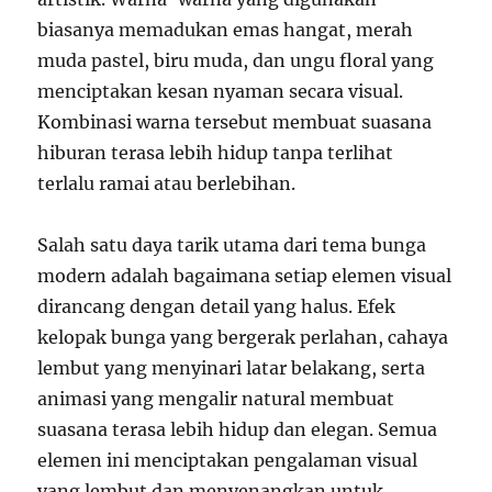
biasanya memadukan emas hangat, merah
muda pastel, biru muda, dan ungu floral yang
menciptakan kesan nyaman secara visual.
Kombinasi warna tersebut membuat suasana
hiburan terasa lebih hidup tanpa terlihat
terlalu ramai atau berlebihan.
Salah satu daya tarik utama dari tema bunga
modern adalah bagaimana setiap elemen visual
dirancang dengan detail yang halus. Efek
kelopak bunga yang bergerak perlahan, cahaya
lembut yang menyinari latar belakang, serta
animasi yang mengalir natural membuat
suasana terasa lebih hidup dan elegan. Semua
elemen ini menciptakan pengalaman visual
yang lembut dan menyenangkan untuk