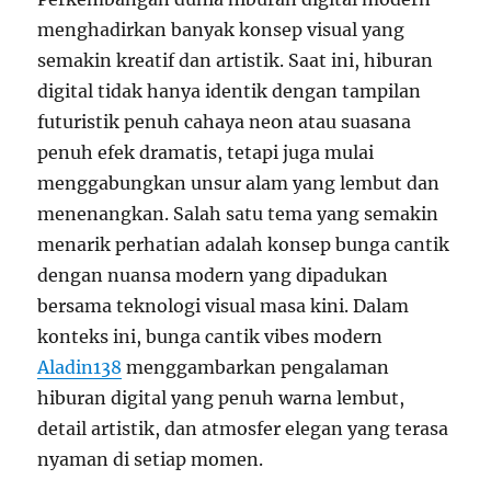
menghadirkan banyak konsep visual yang
semakin kreatif dan artistik. Saat ini, hiburan
digital tidak hanya identik dengan tampilan
futuristik penuh cahaya neon atau suasana
penuh efek dramatis, tetapi juga mulai
menggabungkan unsur alam yang lembut dan
menenangkan. Salah satu tema yang semakin
menarik perhatian adalah konsep bunga cantik
dengan nuansa modern yang dipadukan
bersama teknologi visual masa kini. Dalam
konteks ini, bunga cantik vibes modern
Aladin138
menggambarkan pengalaman
hiburan digital yang penuh warna lembut,
detail artistik, dan atmosfer elegan yang terasa
nyaman di setiap momen.