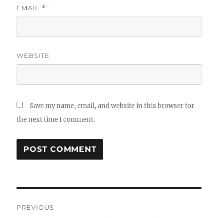
EMAIL
*
WEBSITE
Save my name, email, and website in this browser for
the next time I comment.
Post
PREVIOUS