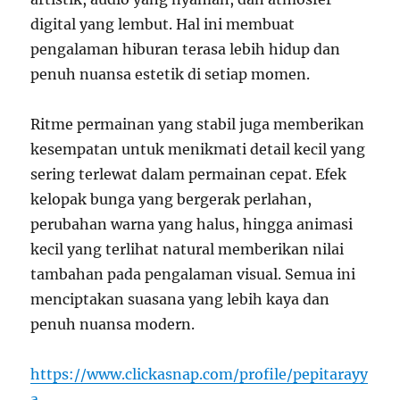
digital yang lembut. Hal ini membuat
pengalaman hiburan terasa lebih hidup dan
penuh nuansa estetik di setiap momen.
Ritme permainan yang stabil juga memberikan
kesempatan untuk menikmati detail kecil yang
sering terlewat dalam permainan cepat. Efek
kelopak bunga yang bergerak perlahan,
perubahan warna yang halus, hingga animasi
kecil yang terlihat natural memberikan nilai
tambahan pada pengalaman visual. Semua ini
menciptakan suasana yang lebih kaya dan
penuh nuansa modern.
https://www.clickasnap.com/profile/pepitarayy
a