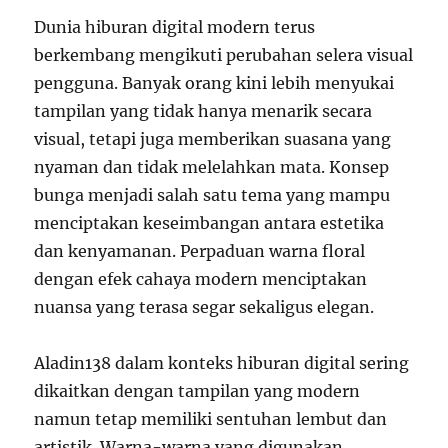
Dunia hiburan digital modern terus
berkembang mengikuti perubahan selera visual
pengguna. Banyak orang kini lebih menyukai
tampilan yang tidak hanya menarik secara
visual, tetapi juga memberikan suasana yang
nyaman dan tidak melelahkan mata. Konsep
bunga menjadi salah satu tema yang mampu
menciptakan keseimbangan antara estetika
dan kenyamanan. Perpaduan warna floral
dengan efek cahaya modern menciptakan
nuansa yang terasa segar sekaligus elegan.
Aladin138 dalam konteks hiburan digital sering
dikaitkan dengan tampilan yang modern
namun tetap memiliki sentuhan lembut dan
artistik. Warna-warna yang digunakan