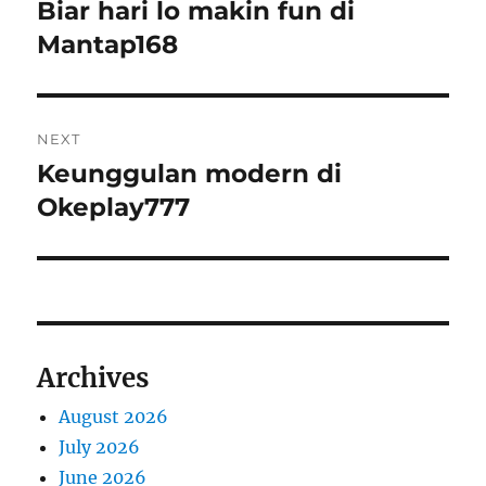
navigation
Biar hari lo makin fun di
Previous
post:
Mantap168
NEXT
Keunggulan modern di
Next
post:
Okeplay777
Archives
August 2026
July 2026
June 2026