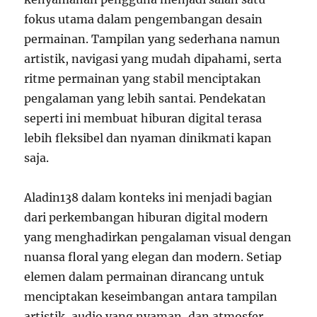
fokus utama dalam pengembangan desain
permainan. Tampilan yang sederhana namun
artistik, navigasi yang mudah dipahami, serta
ritme permainan yang stabil menciptakan
pengalaman yang lebih santai. Pendekatan
seperti ini membuat hiburan digital terasa
lebih fleksibel dan nyaman dinikmati kapan
saja.
Aladin138 dalam konteks ini menjadi bagian
dari perkembangan hiburan digital modern
yang menghadirkan pengalaman visual dengan
nuansa floral yang elegan dan modern. Setiap
elemen dalam permainan dirancang untuk
menciptakan keseimbangan antara tampilan
artistik, audio yang nyaman, dan atmosfer