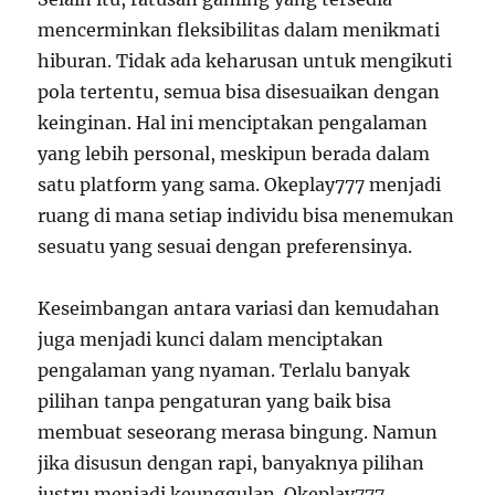
mencerminkan fleksibilitas dalam menikmati
hiburan. Tidak ada keharusan untuk mengikuti
pola tertentu, semua bisa disesuaikan dengan
keinginan. Hal ini menciptakan pengalaman
yang lebih personal, meskipun berada dalam
satu platform yang sama. Okeplay777 menjadi
ruang di mana setiap individu bisa menemukan
sesuatu yang sesuai dengan preferensinya.
Keseimbangan antara variasi dan kemudahan
juga menjadi kunci dalam menciptakan
pengalaman yang nyaman. Terlalu banyak
pilihan tanpa pengaturan yang baik bisa
membuat seseorang merasa bingung. Namun
jika disusun dengan rapi, banyaknya pilihan
justru menjadi keunggulan. Okeplay777