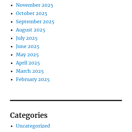
November 2025
October 2025
September 2025
August 2025
July 2025
June 2025
May 2025
April 2025
March 2025
February 2025
Categories
Uncategorized