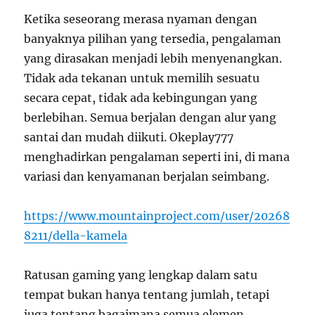
Ketika seseorang merasa nyaman dengan
banyaknya pilihan yang tersedia, pengalaman
yang dirasakan menjadi lebih menyenangkan.
Tidak ada tekanan untuk memilih sesuatu
secara cepat, tidak ada kebingungan yang
berlebihan. Semua berjalan dengan alur yang
santai dan mudah diikuti. Okeplay777
menghadirkan pengalaman seperti ini, di mana
variasi dan kenyamanan berjalan seimbang.
https://www.mountainproject.com/user/20268
8211/della-kamela
Ratusan gaming yang lengkap dalam satu
tempat bukan hanya tentang jumlah, tetapi
juga tentang bagaimana semua elemen