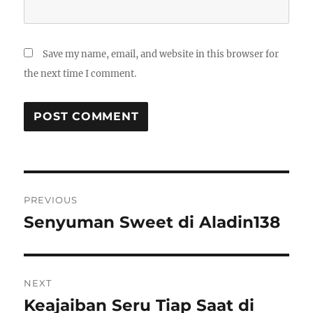
Save my name, email, and website in this browser for
the next time I comment.
Post
PREVIOUS
navigation
Senyuman Sweet di Aladin138
Previous
post:
NEXT
Keajaiban Seru Tiap Saat di
Next