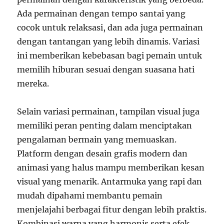
Ada permainan dengan tempo santai yang
cocok untuk relaksasi, dan ada juga permainan
dengan tantangan yang lebih dinamis. Variasi
ini memberikan kebebasan bagi pemain untuk
memilih hiburan sesuai dengan suasana hati
mereka.
Selain variasi permainan, tampilan visual juga
memiliki peran penting dalam menciptakan
pengalaman bermain yang memuaskan.
Platform dengan desain grafis modern dan
animasi yang halus mampu memberikan kesan
visual yang menarik. Antarmuka yang rapi dan
mudah dipahami membantu pemain
menjelajahi berbagai fitur dengan lebih praktis.
Kombinasi warna yang harmonis serta efek