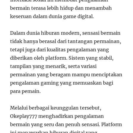
bermain terasa lebih hidup dan menambah
keseruan dalam dunia game digital.
Dalam dunia hiburan modern, sensasi bermain
tidak hanya berasal dari tantangan permainan,
tetapi juga dari kualitas pengalaman yang
diberikan oleh platform. Sistem yang stabil,
tampilan yang menarik, serta variasi
permainan yang beragam mampu menciptakan
pengalaman gaming yang memuaskan bagi
para pemain.
Melalui berbagai keunggulan tersebut,
Okeplay777 menghadirkan pengalaman
bermain yang seru dan penuh sensasi. Platform
ini menawarkan hiburan digital yang