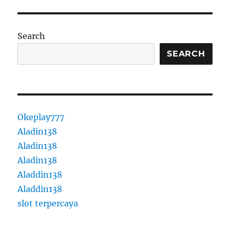
Search
SEARCH
Okeplay777
Aladin138
Aladin138
Aladin138
Aladdin138
Aladdin138
slot terpercaya