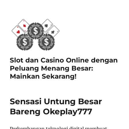
Slot dan Casino Online dengan
Peluang Menang Besar:
Mainkan Sekarang!
Sensasi Untung Besar
Bareng Okeplay777
Perkembangan teknologi digital membuat