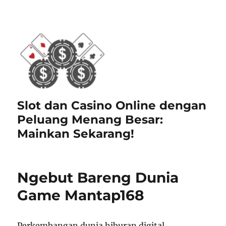
Slot dan Casino Online dengan
Peluang Menang Besar:
Mainkan Sekarang!
Ngebut Bareng Dunia
Game Mantap168
Perkembangan dunia hiburan digital