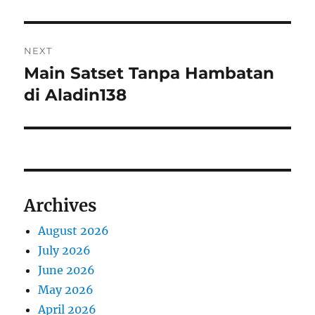
NEXT
Main Satset Tanpa Hambatan
Next
post:
di Aladin138
Archives
August 2026
July 2026
June 2026
May 2026
April 2026