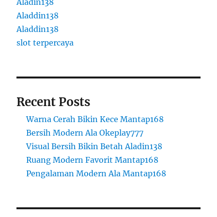
Aladin138
Aladdin138
Aladdin138
slot terpercaya
Recent Posts
Warna Cerah Bikin Kece Mantap168
Bersih Modern Ala Okeplay777
Visual Bersih Bikin Betah Aladin138
Ruang Modern Favorit Mantap168
Pengalaman Modern Ala Mantap168