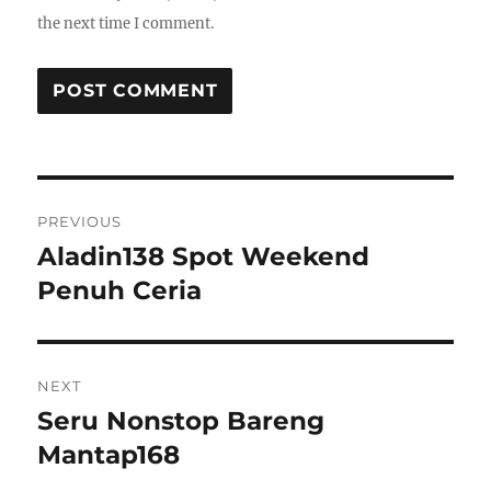
the next time I comment.
Post
PREVIOUS
navigation
Aladin138 Spot Weekend
Previous
post:
Penuh Ceria
NEXT
Seru Nonstop Bareng
Next
post:
Mantap168