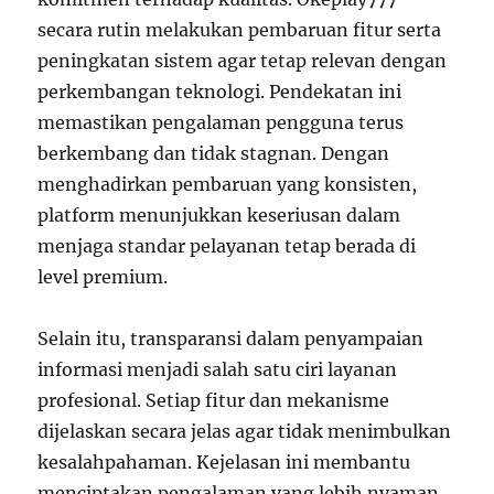
secara rutin melakukan pembaruan fitur serta
peningkatan sistem agar tetap relevan dengan
perkembangan teknologi. Pendekatan ini
memastikan pengalaman pengguna terus
berkembang dan tidak stagnan. Dengan
menghadirkan pembaruan yang konsisten,
platform menunjukkan keseriusan dalam
menjaga standar pelayanan tetap berada di
level premium.
Selain itu, transparansi dalam penyampaian
informasi menjadi salah satu ciri layanan
profesional. Setiap fitur dan mekanisme
dijelaskan secara jelas agar tidak menimbulkan
kesalahpahaman. Kejelasan ini membantu
menciptakan pengalaman yang lebih nyaman