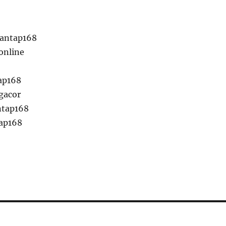
mantap168
online
ap168
gacor
ntap168
ap168