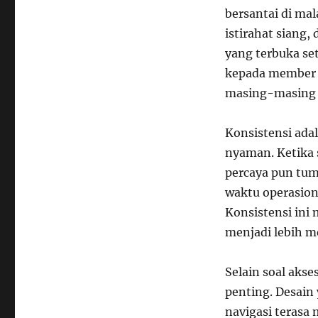
bersantai di ma
istirahat siang,
yang terbuka s
kepada member u
masing-masing 
Konsistensi ad
nyaman. Ketika 
percaya pun tum
waktu operasion
Konsistensi in
menjadi lebih 
Selain soal aks
penting. Desain
navigasi terasa