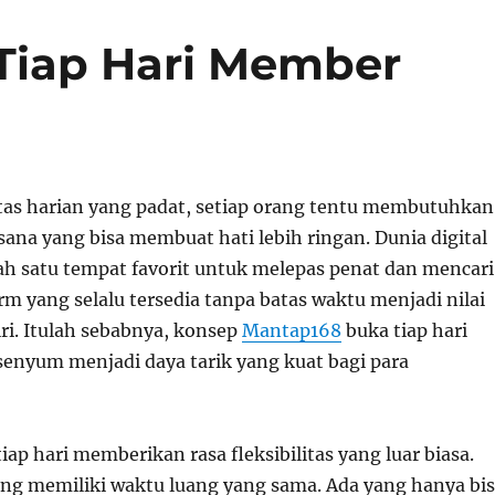
Tiap Hari Member
itas harian yang padat, setiap orang tentu membutuhkan
ana yang bisa membuat hati lebih ringan. Dunia digital
lah satu tempat favorit untuk melepas penat dan mencari
rm yang selalu tersedia tanpa batas waktu menjadi nilai
ri. Itulah sebabnya, konsep
Mantap168
buka tiap hari
nyum menjadi daya tarik yang kuat bagi para
iap hari memberikan rasa fleksibilitas yang luar biasa.
ng memiliki waktu luang yang sama. Ada yang hanya bi