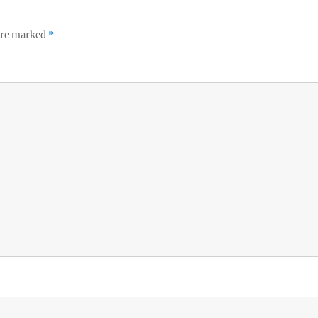
 are marked
*