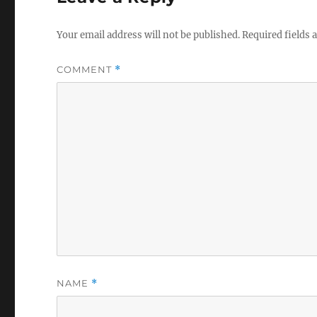
Your email address will not be published.
Required fields
COMMENT
*
NAME
*