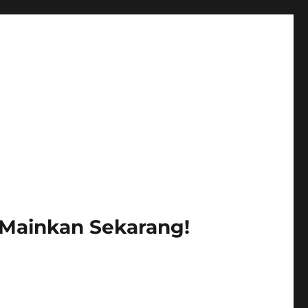
 Mainkan Sekarang!