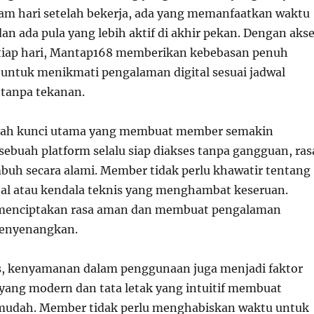
lam hari setelah bekerja, ada yang memanfaatkan waktu
 dan ada pula yang lebih aktif di akhir pekan. Dengan aks
etiap hari, Mantap168 memberikan kebebasan penuh
ntuk menikmati pengalaman digital sesuai jadwal
tanpa tekanan.
alah kunci utama yang membuat member semakin
sebuah platform selalu siap diakses tanpa gangguan, ras
buh secara alami. Member tidak perlu khawatir tentang
al atau kendala teknis yang menghambat keseruan.
i menciptakan rasa aman dan membuat pengalaman
menyenangkan.
es, kenyamanan dalam penggunaan juga menjadi faktor
 yang modern dan tata letak yang intuitif membuat
 mudah. Member tidak perlu menghabiskan waktu untuk