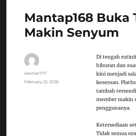
Mantap168 Buka 
Makin Senyum
Di tengah rutin
hiburan dan suas
Author
okemei777
kini menjadi sa
Posted
February 22, 2026
keseruan. Platfo
on
tambah tersendi
member makin se
penggunanya.
Ketersediaan set
Tidak semua ora