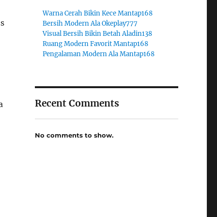
Warna Cerah Bikin Kece Mantap168
es
Bersih Modern Ala Okeplay777
Visual Bersih Bikin Betah Aladin138
Ruang Modern Favorit Mantap168
Pengalaman Modern Ala Mantap168
Recent Comments
a
No comments to show.