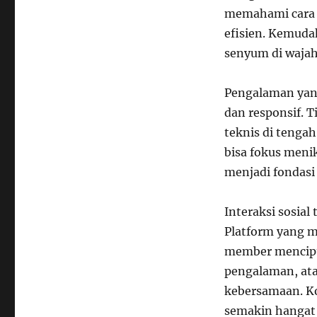
memahami cara k
efisien. Kemuda
senyum di wajah
Pengalaman yang
dan responsif. 
teknis di tenga
bisa fokus meni
menjadi fondas
Interaksi sosia
Platform yang 
member mencipta
pengalaman, ata
kebersamaan. Ko
semakin hangat