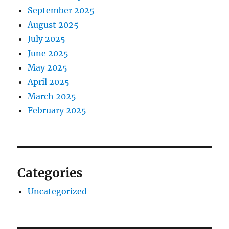
September 2025
August 2025
July 2025
June 2025
May 2025
April 2025
March 2025
February 2025
Categories
Uncategorized