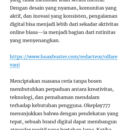
Dengan desain yang nyaman, komunitas yang
aktif, dan inovasi yang konsisten, pengalaman
digital bisa menjadi lebih dari sekadar aktivitas
online biasa—ia menjadi bagian dari rutinitas
yang menyenangkan.
https://www.hoaxbuster.com/redacteur/ulfare
vani
Menciptakan suasana ceria tanpa bosen
membutuhkan perpaduan antara kreativitas,
teknologi, dan pemahaman mendalam
terhadap kebutuhan pengguna. Okeplay777
menunjukkan bahwa dengan pendekatan yang
tepat, sebuah brand digital dapat membangun
atmosfer positif yang bertahan lama. Ketika