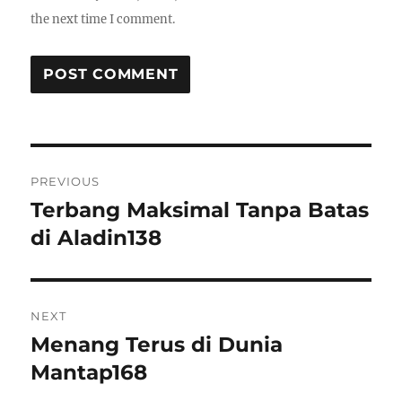
the next time I comment.
Post
PREVIOUS
navigation
Terbang Maksimal Tanpa Batas
Previous
post:
di Aladin138
NEXT
Menang Terus di Dunia
Next
post:
Mantap168