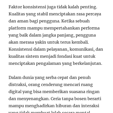
Faktor konsistensi juga tidak kalah penting.
Kualitas yang stabil menciptakan rasa percaya
dan aman bagi pengguna. Ketika sebuah
platform mampu mempertahankan performa
yang baik dalam jangka panjang, pengguna
akan merasa yakin untuk terus kembali.
Konsistensi dalam pelayanan, komunikasi, dan
kualitas sistem menjadi fondasi kuat untuk
menciptakan pengalaman yang berkelanjutan.
Dalam dunia yang serba cepat dan penuh
distraksi, orang cenderung mencari ruang
digital yang bisa memberikan suasana ringan
dan menyenangkan. Ceria tanpa bosen berarti
mampu menghadirkan hiburan dan interaksi
yang tidak membuat lelah secara mental.