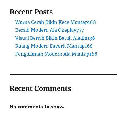
Recent Posts
Warna Cerah Bikin Kece Mantap168
Bersih Modern Ala Okeplay777
Visual Bersih Bikin Betah Aladin138
Ruang Modern Favorit Mantap168
Pengalaman Modern Ala Mantap168
Recent Comments
No comments to show.