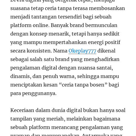
suasana tetap ceria tanpa terasa membosankan
menjadi tantangan tersendiri bagi sebuah
platform online. Banyak brand bermunculan
dengan konsep menarik, tetapi hanya sedikit
yang mampu mempertahankan energi positif
secara konsisten. Nama
Okeplay777
dikenal
sebagai salah satu brand yang menghadirkan
pengalaman digital dengan nuansa santai,
dinamis, dan penuh warna, sehingga mampu
menciptakan kesan “ceria tanpa bosen” bagi
para penggunanya.
Keceriaan dalam dunia digital bukan hanya soal
tampilan yang meriah, melainkan bagaimana
sebuah platform merancang pengalaman yang
nyaman dan menyenangkan. Antarmuka yang