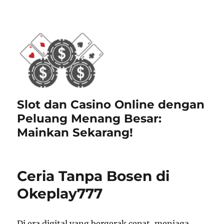
Slot dan Casino Online dengan
Peluang Menang Besar:
Mainkan Sekarang!
Ceria Tanpa Bosen di
Okeplay777
Di era digital yang bergerak cepat, menjaga