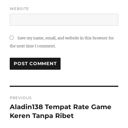
WEBSITE
Save my name, email, and website in this browser for
the next time I comment.
Post
PREVIOUS
navigation
Aladin138 Tempat Rate Game
Previous
post:
Keren Tanpa Ribet