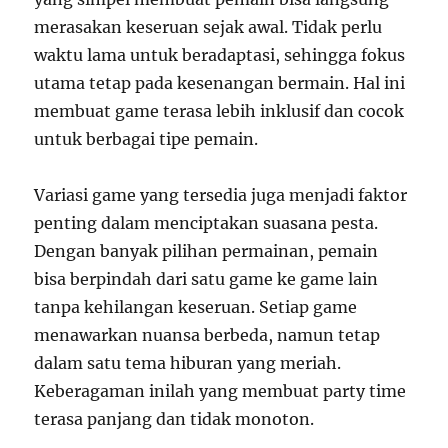
merasakan keseruan sejak awal. Tidak perlu
waktu lama untuk beradaptasi, sehingga fokus
utama tetap pada kesenangan bermain. Hal ini
membuat game terasa lebih inklusif dan cocok
untuk berbagai tipe pemain.
Variasi game yang tersedia juga menjadi faktor
penting dalam menciptakan suasana pesta.
Dengan banyak pilihan permainan, pemain
bisa berpindah dari satu game ke game lain
tanpa kehilangan keseruan. Setiap game
menawarkan nuansa berbeda, namun tetap
dalam satu tema hiburan yang meriah.
Keberagaman inilah yang membuat party time
terasa panjang dan tidak monoton.