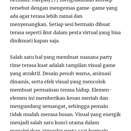
tersebut dengan mengemas game-game yang
ada agar terasa lebih ramai dan
menyenangkan. Setiap sesi bermain dibuat
terasa seperti ikut dalam pesta virtual yang bisa
dinikmati kapan saja.
Salah satu hal yang membuat suasana party
time terasa kuat adalah tampilan visual game
yang atraktif. Desain penuh warna, animasi
dinamis, serta efek visual yang mencolok
membuat permainan terasa hidup. Elemen-
elemen ini memberikan kesan meriah dan
mengundang semangat, sehingga pemain
tidak mudah merasa bosan. Visual yang energik
menjadi salah satu kunci utama dalam
menciptakan atmosfer pesta saat bermain