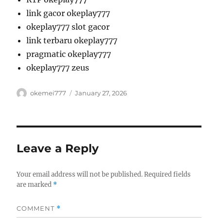
link gacor okeplay777
okeplay777 slot gacor
link terbaru okeplay777
pragmatic okeplay777
okeplay777 zeus
Author
Posted
okemei777
January 27, 2026
on
Leave a Reply
Your email address will not be published.
Required fields
are marked
*
COMMENT
*