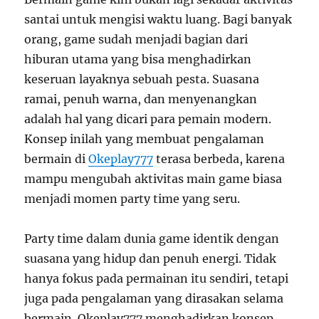
santai untuk mengisi waktu luang. Bagi banyak
orang, game sudah menjadi bagian dari
hiburan utama yang bisa menghadirkan
keseruan layaknya sebuah pesta. Suasana
ramai, penuh warna, dan menyenangkan
adalah hal yang dicari para pemain modern.
Konsep inilah yang membuat pengalaman
bermain di
Okeplay777
terasa berbeda, karena
mampu mengubah aktivitas main game biasa
menjadi momen party time yang seru.
Party time dalam dunia game identik dengan
suasana yang hidup dan penuh energi. Tidak
hanya fokus pada permainan itu sendiri, tetapi
juga pada pengalaman yang dirasakan selama
bermain. Okeplay777 menghadirkan konsep