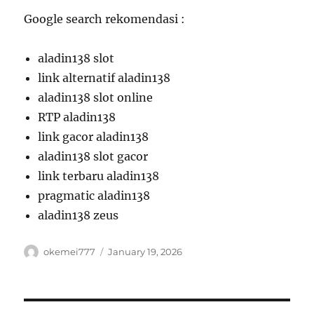
Google search rekomendasi :
aladin138 slot
link alternatif aladin138
aladin138 slot online
RTP aladin138
link gacor aladin138
aladin138 slot gacor
link terbaru aladin138
pragmatic aladin138
aladin138 zeus
Author
Posted
okemei777
January 19, 2026
on