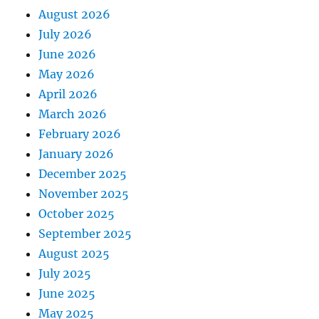
August 2026
July 2026
June 2026
May 2026
April 2026
March 2026
February 2026
January 2026
December 2025
November 2025
October 2025
September 2025
August 2025
July 2025
June 2025
May 2025