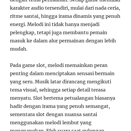
karakter audio tersendiri, mulai dari nada ceria,
ritme santai, hingga irama dinamis yang penuh
energi. Melodi ini tidak hanya menjadi
pelengkap, tetapi juga membantu pemain
masuk ke dalam alur permainan dengan lebih
mudah.
Pada game slot, melodi memainkan peran
penting dalam menciptakan sensasi bermain
yang seru. Musik latar dirancang mengikuti
tema visual, sehingga setiap detail terasa
menyatu. Slot bertema petualangan biasanya
hadir dengan irama yang penuh semangat,
sementara slot dengan nuansa santai
menggunakan melodi lembut yang
menenangkan. Efek suara saat gulungan