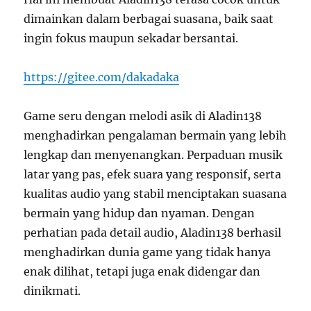
dimainkan dalam berbagai suasana, baik saat
ingin fokus maupun sekadar bersantai.
https://gitee.com/dakadaka
Game seru dengan melodi asik di Aladin138
menghadirkan pengalaman bermain yang lebih
lengkap dan menyenangkan. Perpaduan musik
latar yang pas, efek suara yang responsif, serta
kualitas audio yang stabil menciptakan suasana
bermain yang hidup dan nyaman. Dengan
perhatian pada detail audio, Aladin138 berhasil
menghadirkan dunia game yang tidak hanya
enak dilihat, tetapi juga enak didengar dan
dinikmati.