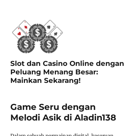
Slot dan Casino Online dengan
Peluang Menang Besar:
Mainkan Sekarang!
Game Seru dengan
Melodi Asik di Aladin138
Dalam sebuah permainan digital, keseruan