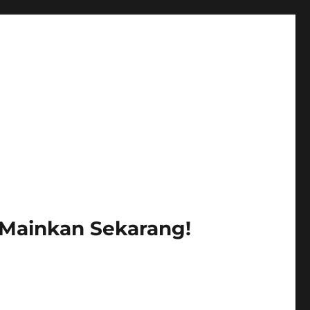
 Mainkan Sekarang!