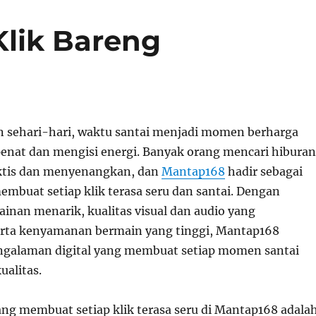
Klik Bareng
 sehari-hari, waktu santai menjadi momen berharga
enat dan mengisi energi. Banyak orang mencari hiburan
aktis dan menyenangkan, dan
Mantap168
hadir sebagai
embuat setiap klik terasa seru dan santai. Dengan
inan menarik, kualitas visual dan audio yang
rta kenyamanan bermain yang tinggi, Mantap168
galaman digital yang membuat setiap momen santai
ualitas.
yang membuat setiap klik terasa seru di Mantap168 adala