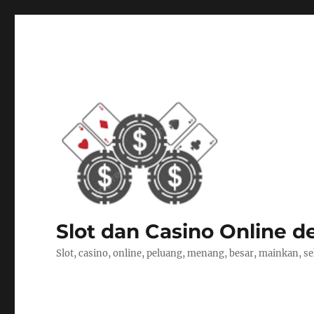
Slot dan Casino Online 
Slot, casino, online, peluang, menang, besar, mainkan, s