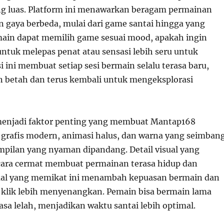
ng luas. Platform ini menawarkan beragam permainan
 gaya berbeda, mulai dari game santai hingga yang
ain dapat memilih game sesuai mood, apakah ingin
untuk melepas penat atau sensasi lebih seru untuk
si ini membuat setiap sesi bermain selalu terasa baru,
 betah dan terus kembali untuk mengeksplorasi
 menjadi faktor penting yang membuat Mantap168
 grafis modern, animasi halus, dan warna yang seimban
pilan yang nyaman dipandang. Detail visual yang
cara cermat membuat permainan terasa hidup dan
sual yang memikat ini menambah kepuasan bermain dan
klik lebih menyenangkan. Pemain bisa bermain lama
sa lelah, menjadikan waktu santai lebih optimal.