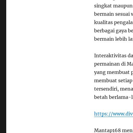
singkat maupun
bermain sesuai 
kualitas pengal
berbagai gaya b
bermain lebih l
Interaktivitas 
permainan di Ma
yang membuat pe
membuat setiap 
tersendiri, me
betah berlama-
https://www.di
Mantap168 mengh