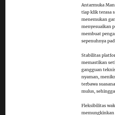
Antarmuka Mant
tiap klik teras
menemukan game
menyesuaikan pe
membuat pengala
sepenuhnya pada
Stabilitas pla
memastikan seti
gangguan teknis
nyaman, menikma
terbawa suasana 
mulus, sehingga 
Fleksibilitas w
memungkinkan p