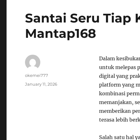
Santai Seru Tiap 
Mantap168
Dalam kesibukan
untuk melepas p
Author
okemei777
digital yang pr
Posted
January 11, 2026
platform yang m
on
kombinasi perma
memanjakan, se
memberikan pen
terasa lebih berk
Salah satu hal 