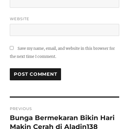
WEBSITE
Save my name, email, and website in this browser for
the next time I comment.
Post
PREVIOUS
navigation
Bunga Bermekaran Bikin Hari
Previous
post:
Makin Cerah di Aladin138