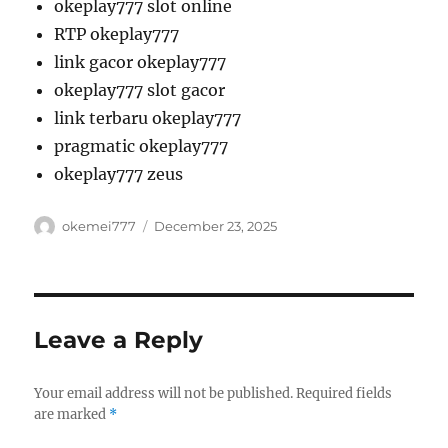
okeplay777 slot online
RTP okeplay777
link gacor okeplay777
okeplay777 slot gacor
link terbaru okeplay777
pragmatic okeplay777
okeplay777 zeus
Author
Posted
okemei777
December 23, 2025
on
Leave a Reply
Your email address will not be published.
Required fields
are marked
*