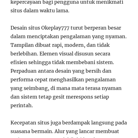
kepercayaan bagi pengguna untuk menikmati
situs dalam waktu lama.
Desain situs Okeplay777 turut berperan besar
dalam menciptakan pengalaman yang nyaman.
Tampilan dibuat rapi, modern, dan tidak
berlebihan. Elemen visual disusun secara
efisien sehingga tidak membebani sistem.
Perpaduan antara desain yang bersih dan
performa cepat menghasilkan pengalaman
yang seimbang, di mana mata terasa nyaman
dan sistem tetap gesit merespons setiap
perintah.
Kecepatan situs juga berdampak langsung pada
suasana bermain. Alur yang lancar membuat