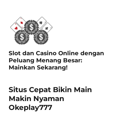
Slot dan Casino Online dengan
Peluang Menang Besar:
Mainkan Sekarang!
Situs Cepat Bikin Main
Makin Nyaman
Okeplay777