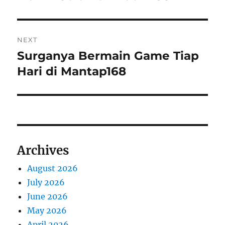
NEXT
Surganya Bermain Game Tiap
Next
post:
Hari di Mantap168
Archives
August 2026
July 2026
June 2026
May 2026
April 2026