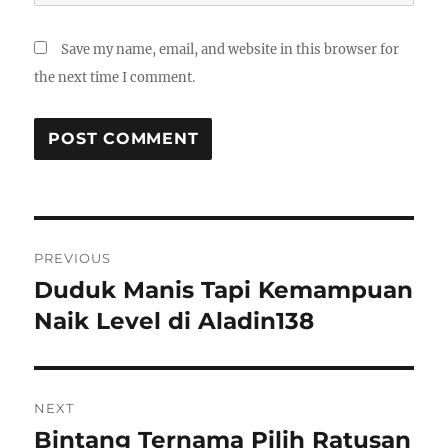
Save my name, email, and website in this browser for
the next time I comment.
Post
PREVIOUS
navigation
Duduk Manis Tapi Kemampuan
Previous
post:
Naik Level di Aladin138
NEXT
Bintang Ternama Pilih Ratusan
Next