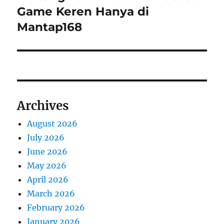
post:
Game Keren Hanya di
Mantap168
Archives
August 2026
July 2026
June 2026
May 2026
April 2026
March 2026
February 2026
January 2026