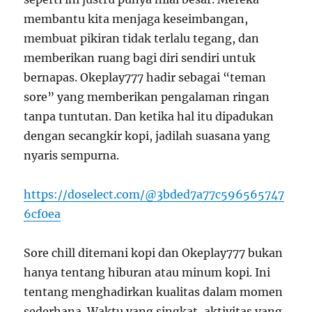
membantu kita menjaga keseimbangan,
membuat pikiran tidak terlalu tegang, dan
memberikan ruang bagi diri sendiri untuk
bernapas. Okeplay777 hadir sebagai “teman
sore” yang memberikan pengalaman ringan
tanpa tuntutan. Dan ketika hal itu dipadukan
dengan secangkir kopi, jadilah suasana yang
nyaris sempurna.
https://doselect.com/@3bded7a77c596565747
6cf0ea
Sore chill ditemani kopi dan Okeplay777 bukan
hanya tentang hiburan atau minum kopi. Ini
tentang menghadirkan kualitas dalam momen
sederhana. Waktu yang singkat, aktivitas yang