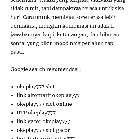
tidak rumit, tapi dampaknya terasa untuk sisa
hari. Cara untuk membuat sore terasa lebih
bermakna, mungkin kombinasi ini adalah
jawabannya: kopi, ketenangan, dan hiburan
santai yang bikin mood naik perlahan tapi
pasti.
Google search rekomendasi :
okeplay777 slot
link alternatif okeplay777
okeplay777 slot online
RTP okeplay777
link gacor okeplay777
okeplay777 slot gacor
link terbaru okeplay777