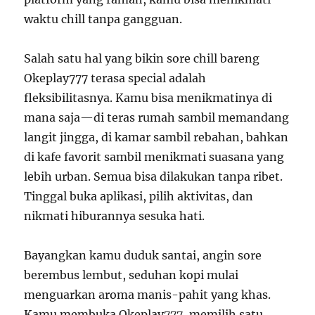
waktu chill tanpa gangguan.
Salah satu hal yang bikin sore chill bareng
Okeplay777 terasa special adalah
fleksibilitasnya. Kamu bisa menikmatinya di
mana saja—di teras rumah sambil memandang
langit jingga, di kamar sambil rebahan, bahkan
di kafe favorit sambil menikmati suasana yang
lebih urban. Semua bisa dilakukan tanpa ribet.
Tinggal buka aplikasi, pilih aktivitas, dan
nikmati hiburannya sesuka hati.
Bayangkan kamu duduk santai, angin sore
berembus lembut, seduhan kopi mulai
menguarkan aroma manis-pahit yang khas.
Kamu membuka Okeplay777, memilih satu