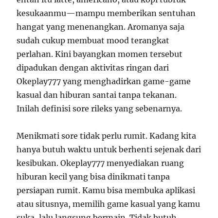
kesukaanmu—mampu memberikan sentuhan
hangat yang menenangkan. Aromanya saja
sudah cukup membuat mood terangkat
perlahan. Kini bayangkan momen tersebut
dipadukan dengan aktivitas ringan dari
Okeplay777 yang menghadirkan game-game
kasual dan hiburan santai tanpa tekanan.
Inilah definisi sore rileks yang sebenarnya.
Menikmati sore tidak perlu rumit. Kadang kita
hanya butuh waktu untuk berhenti sejenak dari
kesibukan. Okeplay777 menyediakan ruang
hiburan kecil yang bisa dinikmati tanpa
persiapan rumit. Kamu bisa membuka aplikasi
atau situsnya, memilih game kasual yang kamu
suka, lalu langsung bermain. Tidak butuh