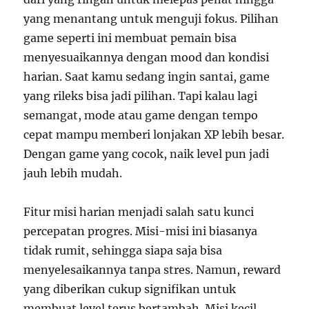
yang menantang untuk menguji fokus. Pilihan
game seperti ini membuat pemain bisa
menyesuaikannya dengan mood dan kondisi
harian. Saat kamu sedang ingin santai, game
yang rileks bisa jadi pilihan. Tapi kalau lagi
semangat, mode atau game dengan tempo
cepat mampu memberi lonjakan XP lebih besar.
Dengan game yang cocok, naik level pun jadi
jauh lebih mudah.
Fitur misi harian menjadi salah satu kunci
percepatan progres. Misi-misi ini biasanya
tidak rumit, sehingga siapa saja bisa
menyelesaikannya tanpa stres. Namun, reward
yang diberikan cukup signifikan untuk
membuat level terus bertambah. Misi kecil