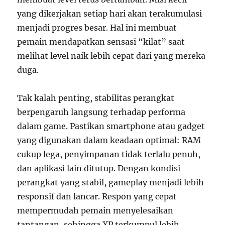
yang dikerjakan setiap hari akan terakumulasi
menjadi progres besar. Hal ini membuat
pemain mendapatkan sensasi “kilat” saat
melihat level naik lebih cepat dari yang mereka
duga.
Tak kalah penting, stabilitas perangkat
berpengaruh langsung terhadap performa
dalam game. Pastikan smartphone atau gadget
yang digunakan dalam keadaan optimal: RAM
cukup lega, penyimpanan tidak terlalu penuh,
dan aplikasi lain ditutup. Dengan kondisi
perangkat yang stabil, gameplay menjadi lebih
responsif dan lancar. Respon yang cepat
mempermudah pemain menyelesaikan
tantangan, sehingga XP terkumpul lebih