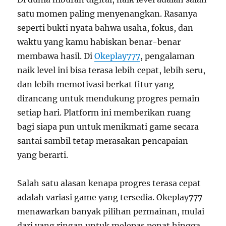
satu momen paling menyenangkan. Rasanya
seperti bukti nyata bahwa usaha, fokus, dan
waktu yang kamu habiskan benar-benar
membawa hasil. Di
Okeplay777
, pengalaman
naik level ini bisa terasa lebih cepat, lebih seru,
dan lebih memotivasi berkat fitur yang
dirancang untuk mendukung progres pemain
setiap hari. Platform ini memberikan ruang
bagi siapa pun untuk menikmati game secara
santai sambil tetap merasakan pencapaian
yang berarti.
Salah satu alasan kenapa progres terasa cepat
adalah variasi game yang tersedia. Okeplay777
menawarkan banyak pilihan permainan, mulai
dari yang ringan untuk melepas penat hingga