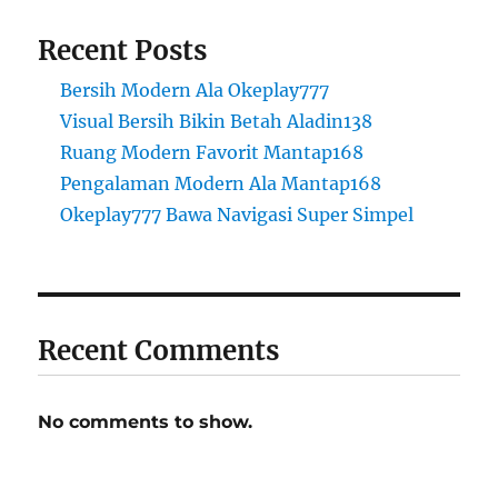
Recent Posts
Bersih Modern Ala Okeplay777
Visual Bersih Bikin Betah Aladin138
Ruang Modern Favorit Mantap168
Pengalaman Modern Ala Mantap168
Okeplay777 Bawa Navigasi Super Simpel
Recent Comments
No comments to show.