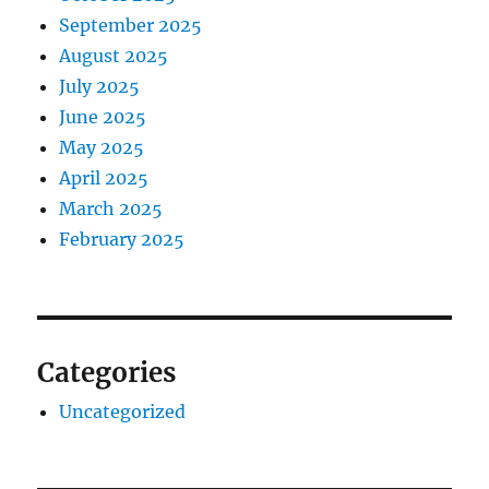
September 2025
August 2025
July 2025
June 2025
May 2025
April 2025
March 2025
February 2025
Categories
Uncategorized