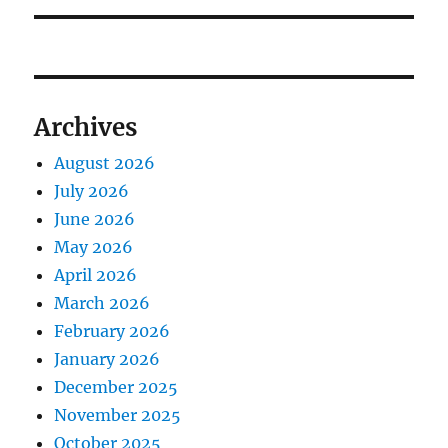
Archives
August 2026
July 2026
June 2026
May 2026
April 2026
March 2026
February 2026
January 2026
December 2025
November 2025
October 2025