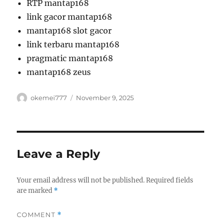
RTP mantap168
link gacor mantap168
mantap168 slot gacor
link terbaru mantap168
pragmatic mantap168
mantap168 zeus
Author
Posted
okemei777
November 9, 2025
on
Leave a Reply
Your email address will not be published.
Required fields
are marked
*
COMMENT
*