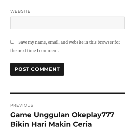
WEBSITE
Save my name, email, and website in this browser for
the next time I comment.
Post
PREVIOUS
navigation
Game Unggulan Okeplay777
Previous
post:
Bikin Hari Makin Ceria