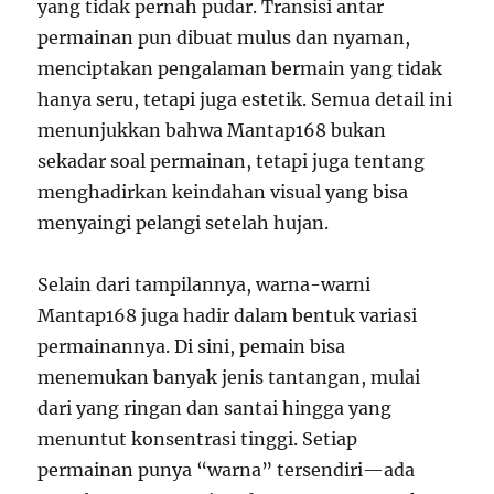
yang tidak pernah pudar. Transisi antar
permainan pun dibuat mulus dan nyaman,
menciptakan pengalaman bermain yang tidak
hanya seru, tetapi juga estetik. Semua detail ini
menunjukkan bahwa Mantap168 bukan
sekadar soal permainan, tetapi juga tentang
menghadirkan keindahan visual yang bisa
menyaingi pelangi setelah hujan.
Selain dari tampilannya, warna-warni
Mantap168 juga hadir dalam bentuk variasi
permainannya. Di sini, pemain bisa
menemukan banyak jenis tantangan, mulai
dari yang ringan dan santai hingga yang
menuntut konsentrasi tinggi. Setiap
permainan punya “warna” tersendiri—ada