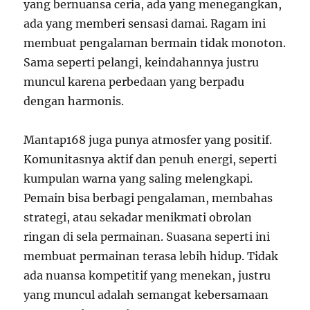
yang bernuansa ceria, ada yang menegangkan,
ada yang memberi sensasi damai. Ragam ini
membuat pengalaman bermain tidak monoton.
Sama seperti pelangi, keindahannya justru
muncul karena perbedaan yang berpadu
dengan harmonis.
Mantap168 juga punya atmosfer yang positif.
Komunitasnya aktif dan penuh energi, seperti
kumpulan warna yang saling melengkapi.
Pemain bisa berbagi pengalaman, membahas
strategi, atau sekadar menikmati obrolan
ringan di sela permainan. Suasana seperti ini
membuat permainan terasa lebih hidup. Tidak
ada nuansa kompetitif yang menekan, justru
yang muncul adalah semangat kebersamaan