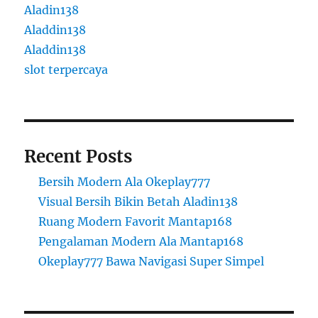
Aladin138
Aladdin138
Aladdin138
slot terpercaya
Recent Posts
Bersih Modern Ala Okeplay777
Visual Bersih Bikin Betah Aladin138
Ruang Modern Favorit Mantap168
Pengalaman Modern Ala Mantap168
Okeplay777 Bawa Navigasi Super Simpel