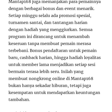
Mantap168 juga memanjakan para pemainnya
dengan berbagai bonus dan event menarik.
Setiap minggu selalu ada promosi spesial,
turnamen santai, dan tantangan harian
dengan hadiah yang menggiurkan. Semua
program ini dirancang untuk menambah
keseruan tanpa membuat pemain merasa
terbebani. Bonus pendaftaran untuk pemain
baru, cashback harian, hingga hadiah loyalitas
untuk member lama menjadikan setiap sesi
bermain terasa lebih seru. Inilah yang
membuat nongkrong online di Mantap168
bukan hanya sekadar hiburan, tetapi juga
kesempatan untuk mendapatkan keuntungan
tambahan.