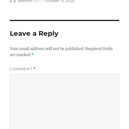
Author
Posted
okemei777
October 15, 2025
on
Leave a Reply
Your email address will not be published.
Required fields
are marked
*
COMMENT
*