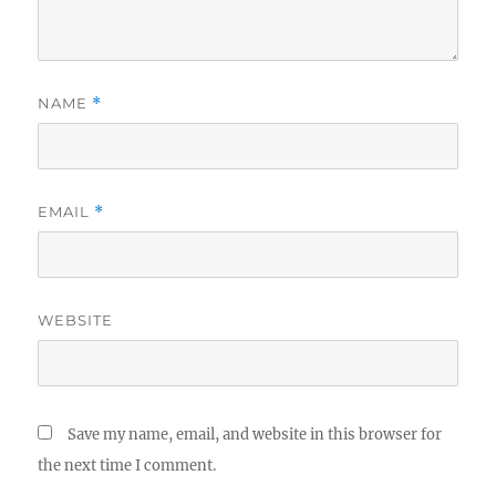
NAME
*
EMAIL
*
WEBSITE
Save my name, email, and website in this browser for
the next time I comment.