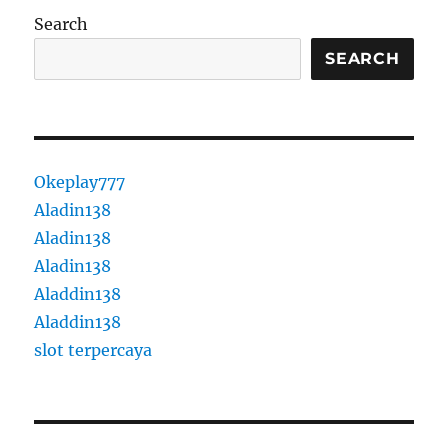
Search
SEARCH
Okeplay777
Aladin138
Aladin138
Aladin138
Aladdin138
Aladdin138
slot terpercaya