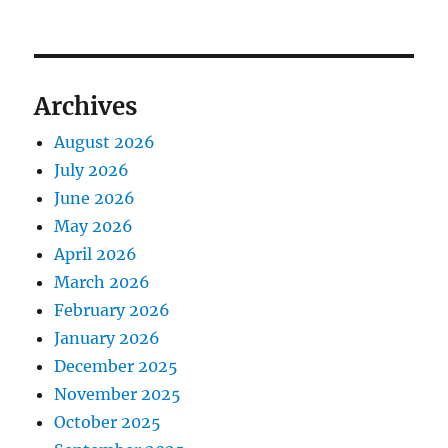
Archives
August 2026
July 2026
June 2026
May 2026
April 2026
March 2026
February 2026
January 2026
December 2025
November 2025
October 2025