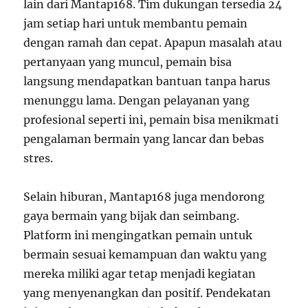
lain dari Mantap168. Tim dukungan tersedia 24
jam setiap hari untuk membantu pemain
dengan ramah dan cepat. Apapun masalah atau
pertanyaan yang muncul, pemain bisa
langsung mendapatkan bantuan tanpa harus
menunggu lama. Dengan pelayanan yang
profesional seperti ini, pemain bisa menikmati
pengalaman bermain yang lancar dan bebas
stres.
Selain hiburan, Mantap168 juga mendorong
gaya bermain yang bijak dan seimbang.
Platform ini mengingatkan pemain untuk
bermain sesuai kemampuan dan waktu yang
mereka miliki agar tetap menjadi kegiatan
yang menyenangkan dan positif. Pendekatan