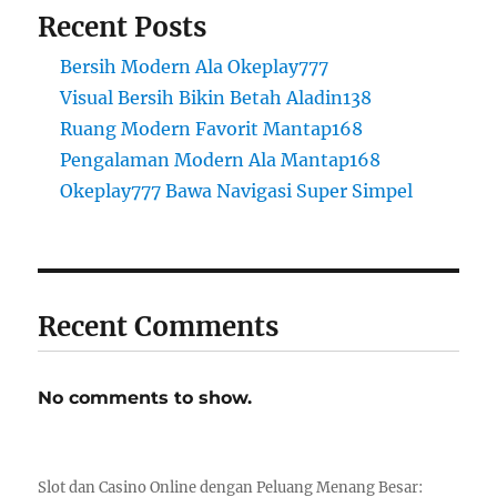
Recent Posts
Bersih Modern Ala Okeplay777
Visual Bersih Bikin Betah Aladin138
Ruang Modern Favorit Mantap168
Pengalaman Modern Ala Mantap168
Okeplay777 Bawa Navigasi Super Simpel
Recent Comments
No comments to show.
Slot dan Casino Online dengan Peluang Menang Besar: