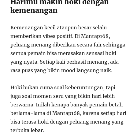
Harimu makin hoki dengan
kemenangan
Kemenangan kecil ataupun besar selalu
memberikan vibes positif. Di Mantap168,
peluang menang diberikan secara fair sehingga
semua pemain bisa merasakan sensasi hoki
yang nyata. Setiap kali berhasil menang, ada
rasa puas yang bikin mood langsung naik.
Hoki bukan cuma soal keberuntungan, tapi
juga soal momen seru yang bikin hari lebih
berwarna. Inilah kenapa banyak pemain betah
berlama-lama di Mantap168, karena setiap hari
bisa terasa hoki dengan peluang menang yang
terbuka lebar.