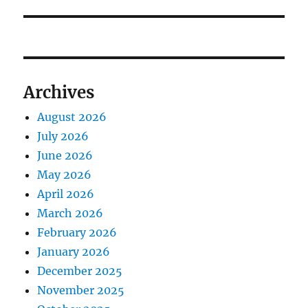
Archives
August 2026
July 2026
June 2026
May 2026
April 2026
March 2026
February 2026
January 2026
December 2025
November 2025