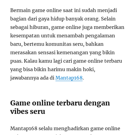
Bermain game online saat ini sudah menjadi
bagian dari gaya hidup banyak orang. Selain
sebagai hiburan, game online juga memberikan
kesempatan untuk menambah pengalaman
baru, bertemu komunitas seru, bahkan
merasakan sensasi kemenangan yang bikin
puas. Kalau kamu lagi cari game online terbaru
yang bisa bikin harimu makin hoki,
jawabannya ada di
Mantap168
.
Game online terbaru dengan
vibes seru
Mantap168 selalu menghadirkan game online