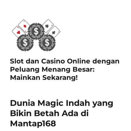
Slot dan Casino Online dengan
Peluang Menang Besar:
Mainkan Sekarang!
Dunia Magic Indah yang
Bikin Betah Ada di
Mantap168