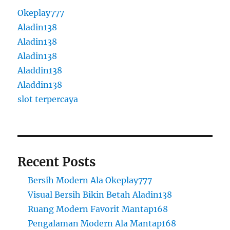
Okeplay777
Aladin138
Aladin138
Aladin138
Aladdin138
Aladdin138
slot terpercaya
Recent Posts
Bersih Modern Ala Okeplay777
Visual Bersih Bikin Betah Aladin138
Ruang Modern Favorit Mantap168
Pengalaman Modern Ala Mantap168