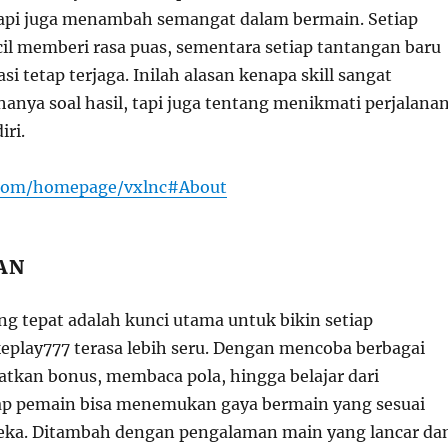
api juga menambah semangat dalam bermain. Setiap
cil memberi rasa puas, sementara setiap tantangan baru
 tetap terjaga. Inilah alasan kenapa skill sangat
anya soal hasil, tapi juga tentang menikmati perjalana
iri.
p.com/homepage/vxlnc#About
AN
ng tepat adalah kunci utama untuk bikin setiap
eplay777 terasa lebih seru. Dengan mencoba berbagai
kan bonus, membaca pola, hingga belajar dari
ap pemain bisa menemukan gaya bermain yang sesuai
eka. Ditambah dengan pengalaman main yang lancar da