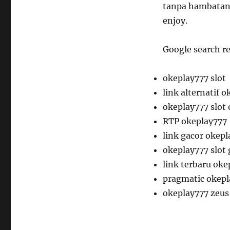
tanpa hambatan,
enjoy.
Google search r
okeplay777 slot
link alternatif 
okeplay777 slot 
RTP okeplay777
link gacor okepl
okeplay777 slot 
link terbaru oke
pragmatic okepl
okeplay777 zeus