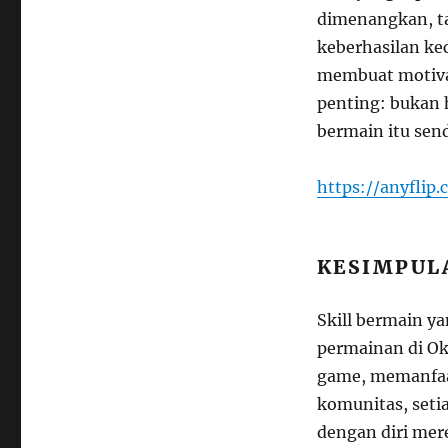
dimenangkan, t
keberhasilan ke
membuat motivasi
penting: bukan h
bermain itu send
https://anyfli
KESIMPUL
Skill bermain ya
permainan di Ok
game, memanfaat
komunitas, seti
dengan diri mer