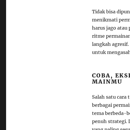
Tidak bisa dipun
menikmati perma
harus jago ata
ritme permainan
langkah agresif
untuk mengasah s
COBA, EK
MAINMU
Salah satu cara
berbagai perma
tema berbeda-be
penuh strategi
yang paling ses