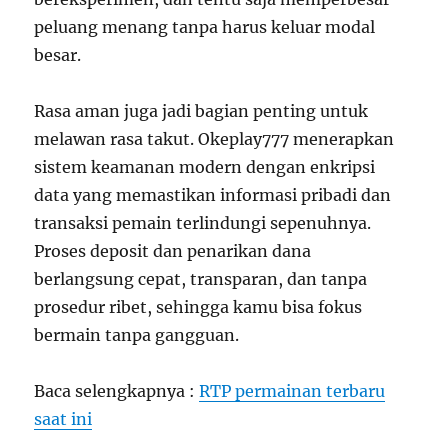
peluang menang tanpa harus keluar modal
besar.
Rasa aman juga jadi bagian penting untuk
melawan rasa takut. Okeplay777 menerapkan
sistem keamanan modern dengan enkripsi
data yang memastikan informasi pribadi dan
transaksi pemain terlindungi sepenuhnya.
Proses deposit dan penarikan dana
berlangsung cepat, transparan, dan tanpa
prosedur ribet, sehingga kamu bisa fokus
bermain tanpa gangguan.
Baca selengkapnya :
RTP permainan terbaru
saat ini