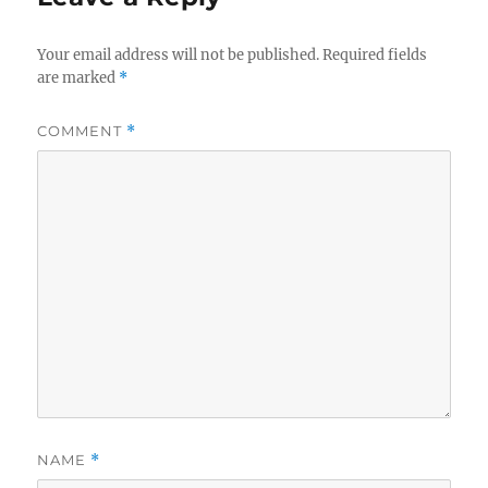
Your email address will not be published.
Required fields
are marked
*
COMMENT
*
NAME
*