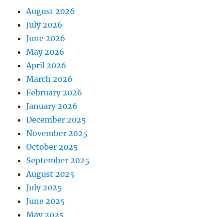
August 2026
July 2026
June 2026
May 2026
April 2026
March 2026
February 2026
January 2026
December 2025
November 2025
October 2025
September 2025
August 2025
July 2025
June 2025
May 2025