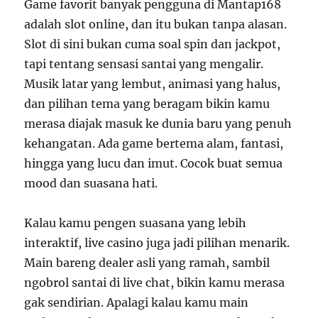
Game favorit banyak pengguna di Mantap168
adalah slot online, dan itu bukan tanpa alasan.
Slot di sini bukan cuma soal spin dan jackpot,
tapi tentang sensasi santai yang mengalir.
Musik latar yang lembut, animasi yang halus,
dan pilihan tema yang beragam bikin kamu
merasa diajak masuk ke dunia baru yang penuh
kehangatan. Ada game bertema alam, fantasi,
hingga yang lucu dan imut. Cocok buat semua
mood dan suasana hati.
Kalau kamu pengen suasana yang lebih
interaktif, live casino juga jadi pilihan menarik.
Main bareng dealer asli yang ramah, sambil
ngobrol santai di live chat, bikin kamu merasa
gak sendirian. Apalagi kalau kamu main