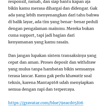
responsif, ramah, dan siap bantu kapan aja
bikin kamu merasa dihargai dan didengar. Gak
ada yang lebih menyenangkan dari tahu bahwa
di balik layar, ada tim yang benar-benar peduli
dengan pengalaman mainmu. Mereka bukan
cuma support, tapi jadi bagian dari
kenyamanan yang kamu rasain.
Dan jangan lupakan sistem transaksinya yang
cepat dan aman. Proses deposit dan withdraw
yang mulus tanpa hambatan bikin semuanya
terasa lancar. Kamu gak perlu khawatir soal
teknis, karena Mantap168 udah menyiapkan
semua dengan rapi dan terpercaya.
https://gravatar.com/blue79eacd05f06