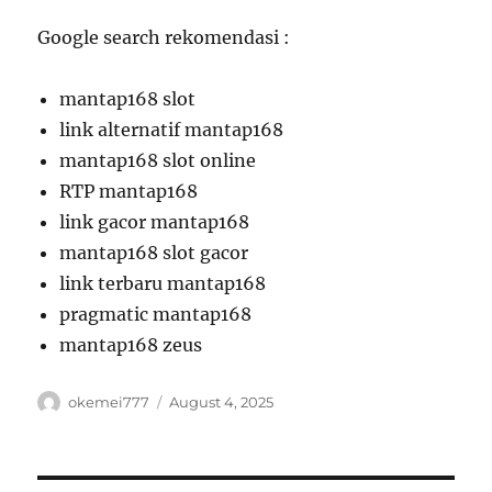
Google search rekomendasi :
mantap168 slot
link alternatif mantap168
mantap168 slot online
RTP mantap168
link gacor mantap168
mantap168 slot gacor
link terbaru mantap168
pragmatic mantap168
mantap168 zeus
Author
Posted
okemei777
August 4, 2025
on