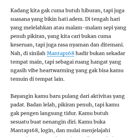
Kadang kita gak cuma butuh hiburan, tapi juga
suasana yang bikin hati adem. Di tengah hari
yang melelahkan atau malam-malam sepi yang
penuh pikiran, yang kita cari bukan cuma
keseruan, tapi juga rasa nyaman dan ditemani.
Nah, di sinilah
Mantap168
hadir bukan sekadar
tempat main, tapi sebagai ruang hangat yang
ngasih vibe heartwarming yang gak bisa kamu
temuin di tempat lain.
Bayangin kamu baru pulang dari aktivitas yang
padat. Badan lelah, pikiran penuh, tapi kamu
gak pengen langsung tidur. Kamu butuh
sesuatu buat nenangin diri. Kamu buka
Mantap168, login, dan mulai menjelajahi