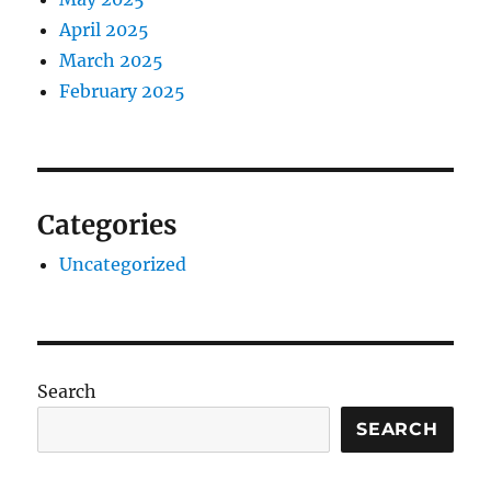
April 2025
March 2025
February 2025
Categories
Uncategorized
Search
SEARCH