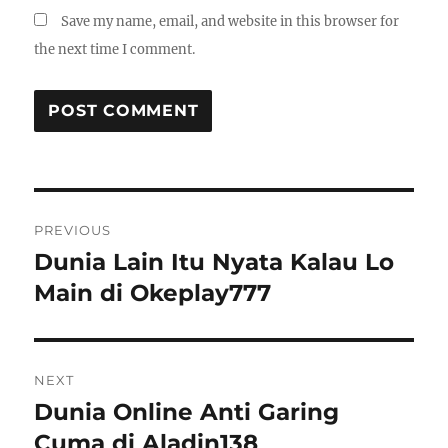
Save my name, email, and website in this browser for
the next time I comment.
Post
PREVIOUS
navigation
Dunia Lain Itu Nyata Kalau Lo
Previous
post:
Main di Okeplay777
NEXT
Dunia Online Anti Garing
Next
post:
Cuma di Aladin138