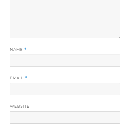
NAME
*
EMAIL
*
WEBSITE