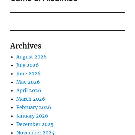
Archives
August 2026
July 2026
June 2026
May 2026
April 2026
March 2026
February 2026
January 2026
December 2025
November 2025