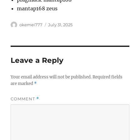
mantap168 zeus
Author
Posted
okemei777
July 31, 2025
on
Leave a Reply
Your email address will not be published.
Required fields
are marked
*
COMMENT
*