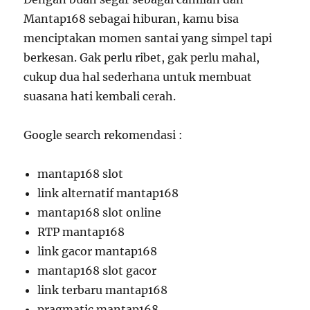
Mantap168 sebagai hiburan, kamu bisa
menciptakan momen santai yang simpel tapi
berkesan. Gak perlu ribet, gak perlu mahal,
cukup dua hal sederhana untuk membuat
suasana hati kembali cerah.
Google search rekomendasi :
mantap168 slot
link alternatif mantap168
mantap168 slot online
RTP mantap168
link gacor mantap168
mantap168 slot gacor
link terbaru mantap168
pragmatic mantap168