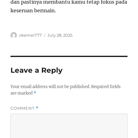
dan pastinya membantu kamu tetap fokus pada
keseruan bermain.
Author
Posted
okemei777
July 28, 2025
on
Leave a Reply
Your email address will not be published.
Required fields
are marked
*
COMMENT
*