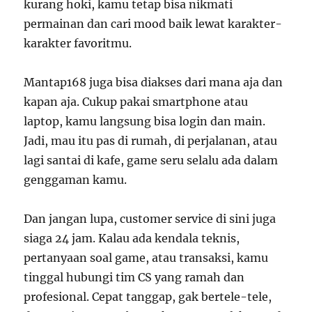
kurang hoki, kamu tetap bisa nikmati
permainan dan cari mood baik lewat karakter-
karakter favoritmu.
Mantap168 juga bisa diakses dari mana aja dan
kapan aja. Cukup pakai smartphone atau
laptop, kamu langsung bisa login dan main.
Jadi, mau itu pas di rumah, di perjalanan, atau
lagi santai di kafe, game seru selalu ada dalam
genggaman kamu.
Dan jangan lupa, customer service di sini juga
siaga 24 jam. Kalau ada kendala teknis,
pertanyaan soal game, atau transaksi, kamu
tinggal hubungi tim CS yang ramah dan
profesional. Cepat tanggap, gak bertele-tele,