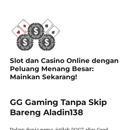
Slot dan Casino Online dengan
Peluang Menang Besar:
Mainkan Sekarang!
GG Gaming Tanpa Skip
Bareng Aladin138
Dalam dunia game, istilah “GG” alias
Good