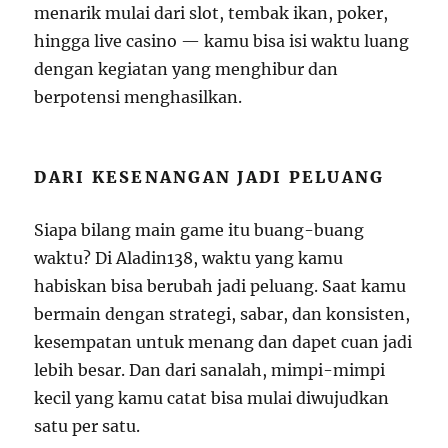
menarik mulai dari slot, tembak ikan, poker,
hingga live casino — kamu bisa isi waktu luang
dengan kegiatan yang menghibur dan
berpotensi menghasilkan.
DARI KESENANGAN JADI PELUANG
Siapa bilang main game itu buang-buang
waktu? Di Aladin138, waktu yang kamu
habiskan bisa berubah jadi peluang. Saat kamu
bermain dengan strategi, sabar, dan konsisten,
kesempatan untuk menang dan dapet cuan jadi
lebih besar. Dan dari sanalah, mimpi-mimpi
kecil yang kamu catat bisa mulai diwujudkan
satu per satu.