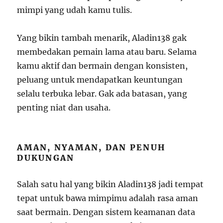
mimpi yang udah kamu tulis.
Yang bikin tambah menarik, Aladin138 gak
membedakan pemain lama atau baru. Selama
kamu aktif dan bermain dengan konsisten,
peluang untuk mendapatkan keuntungan
selalu terbuka lebar. Gak ada batasan, yang
penting niat dan usaha.
AMAN, NYAMAN, DAN PENUH
DUKUNGAN
Salah satu hal yang bikin Aladin138 jadi tempat
tepat untuk bawa mimpimu adalah rasa aman
saat bermain. Dengan sistem keamanan data