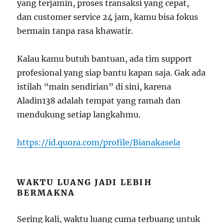
yang terjamin, proses transaksi yang cepat,
dan customer service 24 jam, kamu bisa fokus
bermain tanpa rasa khawatir.
Kalau kamu butuh bantuan, ada tim support
profesional yang siap bantu kapan saja. Gak ada
istilah “main sendirian” di sini, karena
Aladin138 adalah tempat yang ramah dan
mendukung setiap langkahmu.
https://id.quora.com/profile/Bianakasela
WAKTU LUANG JADI LEBIH
BERMAKNA
Sering kali, waktu luang cuma terbuang untuk