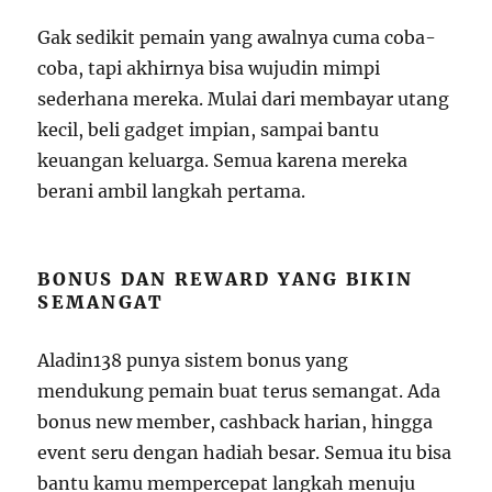
Gak sedikit pemain yang awalnya cuma coba-
coba, tapi akhirnya bisa wujudin mimpi
sederhana mereka. Mulai dari membayar utang
kecil, beli gadget impian, sampai bantu
keuangan keluarga. Semua karena mereka
berani ambil langkah pertama.
BONUS DAN REWARD YANG BIKIN
SEMANGAT
Aladin138 punya sistem bonus yang
mendukung pemain buat terus semangat. Ada
bonus new member, cashback harian, hingga
event seru dengan hadiah besar. Semua itu bisa
bantu kamu mempercepat langkah menuju