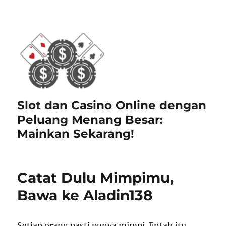
Slot dan Casino Online dengan
Peluang Menang Besar:
Mainkan Sekarang!
Catat Dulu Mimpimu,
Bawa ke Aladin138
Setiap orang pasti punya mimpi. Entah itu