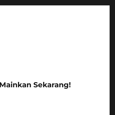
 Mainkan Sekarang!