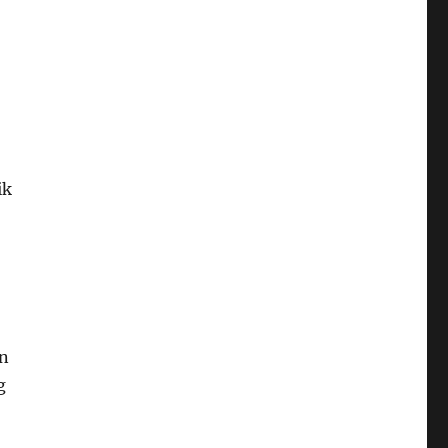
ik
in
g