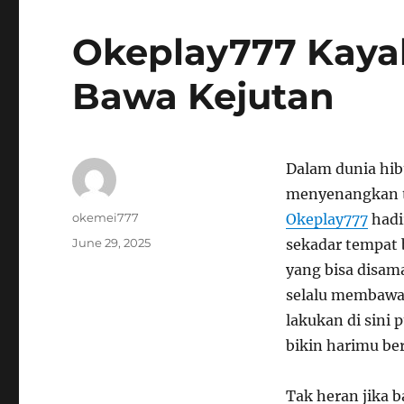
Okeplay777 Kayak
Bawa Kejutan
Dalam dunia hib
menyenangkan ta
Author
okemei777
Okeplay777
hadi
Posted
June 29, 2025
sekadar tempat 
on
yang bisa disam
selalu membawa 
lakukan di sini
bikin harimu ber
Tak heran jika 