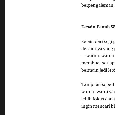
berpengalaman, 
Desain Penuh W
Selain dari seg
desainnya yang 
—warna-warna ce
membuat setiap 
bermain jadi le
Tampilan sepert
warna-warni yan
lebih fokus dan
ingin mencari h