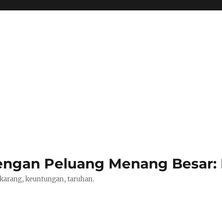
dengan Peluang Menang Besar:
ekarang, keuntungan, taruhan.