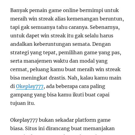
Banyak pemain game online bermimpi untuk
meraih win streak alias kemenangan beruntun,
tapi gak semuanya tahu caranya. Sebenarnya,
untuk dapet win streak itu gak selalu harus
andalkan keberuntungan semata. Dengan
strategi yang tepat, pemilihan game yang pas,
serta manajemen waktu dan modal yang
cermat, peluang kamu buat meraih win streak
bisa meningkat drastis. Nah, kalau kamu main
di
Okeplay777
, ada beberapa cara paling
gampang yang bisa kamu ikuti buat capai
tujuan itu.
Okeplay777 bukan sekadar platform game
biasa. Situs ini dirancang buat memanjakan