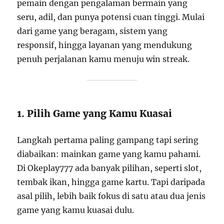
pemain dengan pengalaman bermain yang
seru, adil, dan punya potensi cuan tinggi. Mulai
dari game yang beragam, sistem yang
responsif, hingga layanan yang mendukung
penuh perjalanan kamu menuju win streak.
1. Pilih Game yang Kamu Kuasai
Langkah pertama paling gampang tapi sering
diabaikan: mainkan game yang kamu pahami.
Di Okeplay777 ada banyak pilihan, seperti slot,
tembak ikan, hingga game kartu. Tapi daripada
asal pilih, lebih baik fokus di satu atau dua jenis
game yang kamu kuasai dulu.