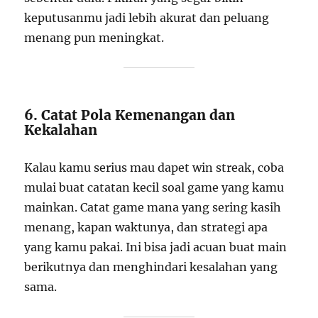
keputusanmu jadi lebih akurat dan peluang
menang pun meningkat.
6. Catat Pola Kemenangan dan
Kekalahan
Kalau kamu serius mau dapet win streak, coba
mulai buat catatan kecil soal game yang kamu
mainkan. Catat game mana yang sering kasih
menang, kapan waktunya, dan strategi apa
yang kamu pakai. Ini bisa jadi acuan buat main
berikutnya dan menghindari kesalahan yang
sama.