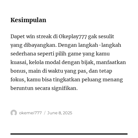
Kesimpulan
Dapet win streak di Okeplay777 gak sesulit
yang dibayangkan. Dengan langkah-langkah
sederhana seperti pilih game yang kamu
kuasai, kelola modal dengan bijak, manfaatkan
bonus, main di waktu yang pas, dan tetap
fokus, kamu bisa tingkatkan peluang menang
beruntun secara signifikan.
Author
Posted
okemei777
June 8, 2025
on