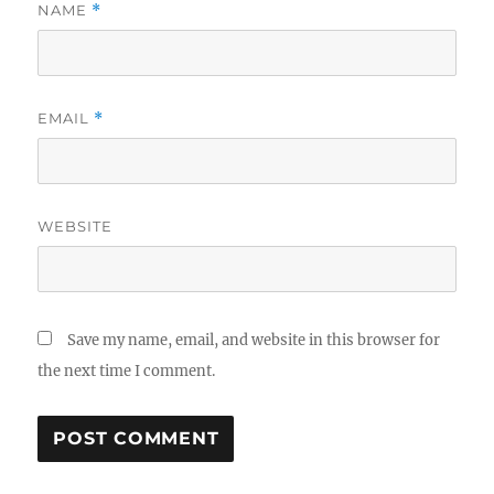
NAME
*
EMAIL
*
WEBSITE
Save my name, email, and website in this browser for
the next time I comment.