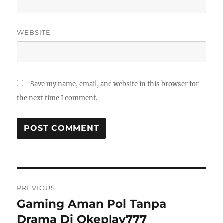
WEBSITE
Save my name, email, and website in this browser for
the next time I comment.
Post
PREVIOUS
navigation
Gaming Aman Pol Tanpa
Previous
post:
Drama Di Okeplay777