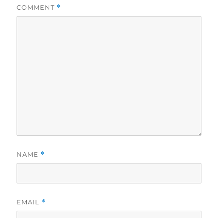
COMMENT
*
NAME
*
EMAIL
*