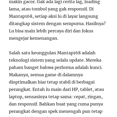
makin gacor. Gak ada lagi cerita lag, loading
lama, atau tombol yang gak responsif. Di
Mantap168, setiap aksi lu di layar langsung
ditangkap sistem dengan sempurna. Hasilnya?
Lu bisa main lebih percaya diri dan fokus
mengejar kemenangan.
Salah satu keunggulan Mantap168 adalah
teknologi sistem yang selalu update. Mereka
paham banget bahwa performa adalah kunci.
Makanya, semua game di dalamnya
dioptimalkan biar tetap stabil di berbagai
perangkat. Entah lu main dari HP, tablet, atau
laptop, sensasinya tetap sama: cepat, ringan,
dan responsif. Bahkan buat yang cuma punya
perangkat dengan spek menengah pun tetap