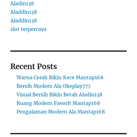
Aladin138
Aladdin138
Aladdin138
slot terpercaya
Recent Posts
Warna Cerah Bikin Kece Mantap168
Bersih Modern Ala Okeplay777
Visual Bersih Bikin Betah Aladin138
Ruang Modern Favorit Mantap168
Pengalaman Modern Ala Mantap168